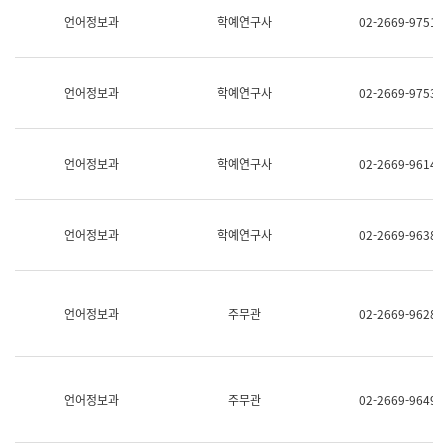
명,
교
언어정보과
학예연구사
02-2669-9751
직
육
위/
연
직
수
급,
과
언어정보과
학예연구사
02-2669-9753
전
어
화,
문
담
연
당
구
언어정보과
학예연구사
02-2669-9614
업
실
무)
어
문
연
언어정보과
학예연구사
02-2669-9638
구
과
어
문
연
언어정보과
주무관
02-2669-9628
구
과
(사
전
팀)
언어정보과
주무관
02-2669-9649
언
어
정