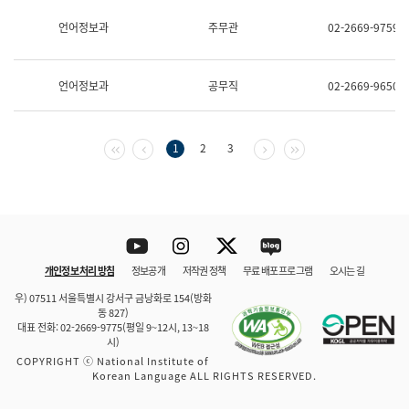
보
과
언어정보과
주무관
02-2669-9759
한
국
어
언어정보과
공무직
02-2669-9650
진
흥
과
수
첫 페이지
이전 페이지
다음 페이지
마지막 페이지
1
2
3
어
점
자
진
흥
과
Youtube
Instagram
Twitter
blog
개인정보 처리 방침
정보공개
저작권 정책
무료 배포 프로그램
오시는 길
바로 가기
문체부와 소속기관
우) 07511 서울특별시 강서구 금낭화로 154(방화
동 827)
대표 전화: 02-2669-9775(평일 9~12시, 13~18
시)
COPYRIGHT ⓒ National Institute of
Korean Language ALL RIGHTS RESERVED.