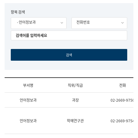
립
국
F
항목 검색
어
o
원
- 언어정보과
전화번호
r
조
m
직
도
국
어
원
원
장
기
획
연
수
부서명
직위/직급
전화
부
기
조
획
언어정보과
과장
02-2669-9750
직
운
및
영
업
과
무
공
언어정보과
학예연구관
02-2669-9754
소
공
개
언
(부
어
서
과