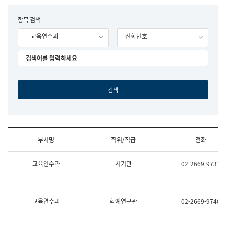
립
국
F
항목 검색
어
o
원
- 교육연수과
전화번호
r
조
m
직
도
국
어
원
원
장
기
획
연
수
부서명
직위/직급
전화
부
기
조
획
교육연수과
서기관
02-2669-9731
직
운
및
영
업
과
무
공
소
공
교육연수과
학예연구관
02-2669-9740
개
언
(부
어
서
과