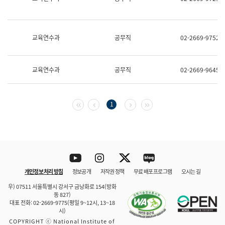
보
과
한
국
교육연수과
공무직
02-2669-9752
어
진
흥
과
교육연수과
공무직
02-2669-9645
수
어
점
자
첫 페이지
이전 페이지
다음 페이지
마지막 페이지
1
진
흥
과
Youtube
Instagram
Twitter
blog
개인정보 처리 방침
정보공개
저작권 정책
무료 배포 프로그램
오시는 길
바로 가기
문체부와 소속기관
우) 07511 서울특별시 강서구 금낭화로 154(방화
동 827)
대표 전화: 02-2669-9775(평일 9~12시, 13~18
시)
COPYRIGHT ⓒ National Institute of