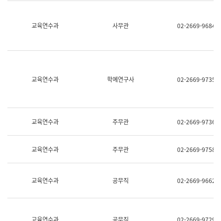
명,
교
직
육
위/
연
교육연수과
사무관
02-2669-9684
직
수
급,
과
전
어
화,
문
담
연
당
구
교육연수과
학예연구사
02-2669-9735
업
실
무)
어
문
연
구
교육연수과
주무관
02-2669-9736
과
어
문
교육연수과
주무관
02-2669-9758
연
구
과
(사
교육연수과
공무직
02-2669-9662
전
팀)
언
어
정
교육연수과
공무직
02-2669-9729