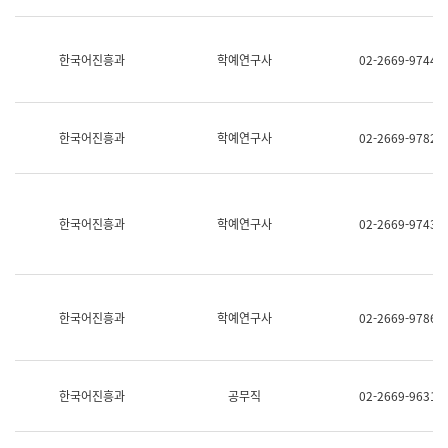
명,
교
직
육
위/
연
한국어진흥과
학예연구사
02-2669-9744
직
수
급,
과
전
어
화,
문
담
연
한국어진흥과
학예연구사
02-2669-9782
당
구
업
실
무)
어
문
연
한국어진흥과
학예연구사
02-2669-9743
구
과
어
문
연
한국어진흥과
학예연구사
02-2669-9786
구
과
(사
전
팀)
한국어진흥과
공무직
02-2669-9631
언
어
정