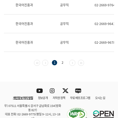
보
한국어진흥과
공무직
02-2669-9764
과
한
국
어
한국어진흥과
공무직
02-2669-9641
진
흥
과
수
한국어진흥과
공무직
02-2669-9678
어
점
자
진
흥
첫 페이지
이전 페이지
다음 페이지
마지막 페이지
1
2
과
Youtube
Instagram
Twitter
blog
개인정보 처리 방침
정보공개
저작권 정책
무료 배포 프로그램
오시는 길
바로 가기
문체부와 소속기관
우) 07511 서울특별시 강서구 금낭화로 154(방화
동 827)
대표 전화: 02-2669-9775(평일 9~12시, 13~18