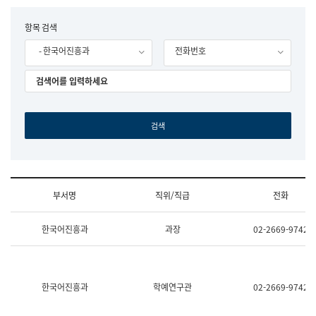
립
국
F
항목 검색
어
o
원
- 한국어진흥과
전화번호
r
조
m
직
도
국
어
원
원
장
기
획
연
수
부서명
직위/직급
전화
부
기
조
획
한국어진흥과
과장
02-2669-9742
직
운
및
영
업
과
무
공
소
공
한국어진흥과
학예연구관
02-2669-9742
개
언
(부
어
서
과