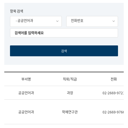
립
국
F
항목 검색
어
o
원
- 공공언어과
전화번호
r
조
m
직
도
국
어
원
원
장
기
획
연
수
부서명
직위/직급
전화
부
기
조
획
공공언어과
과장
02-2669-9721
직
운
및
영
업
과
무
공
공공언어과
학예연구관
02-2669-9766
소
공
개
언
(부
어
서
과