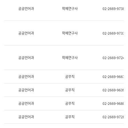
명,
교
공공언어과
학예연구사
02-2669-9738
직
육
위/
연
직
수
급,
과
전
어
공공언어과
학예연구사
02-2669-9733
화,
문
담
연
당
구
업
실
무)
어
공공언어과
학예연구사
02-2669-9724
문
연
구
과
공공언어과
공무직
02-2669-9667
어
문
연
공공언어과
공무직
02-2669-9639
구
과
(사
공공언어과
공무직
02-2669-9680
전
팀)
언
공공언어과
공무직
02-2669-9728
어
정