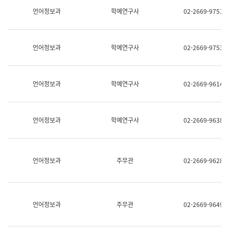
명,
교
언어정보과
학예연구사
02-2669-9751
직
육
위/
연
직
수
급,
과
언어정보과
학예연구사
02-2669-9753
전
어
화,
문
담
연
당
구
언어정보과
학예연구사
02-2669-9614
업
실
무)
어
문
연
언어정보과
학예연구사
02-2669-9638
구
과
어
문
연
언어정보과
주무관
02-2669-9628
구
과
(사
전
팀)
언어정보과
주무관
02-2669-9649
언
어
정