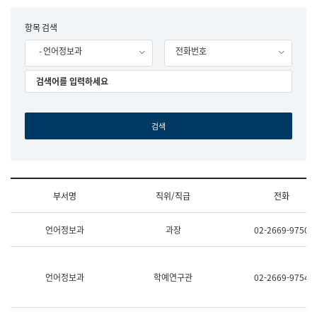
립
국
F
항목 검색
어
o
원
- 언어정보과
전화번호
r
조
m
직
도
국
어
원
원
장
기
획
연
수
부서명
직위/직급
전화
부
기
조
획
언어정보과
과장
02-2669-9750
직
운
및
영
업
과
무
공
언어정보과
학예연구관
02-2669-9754
소
공
개
언
(부
어
서
과