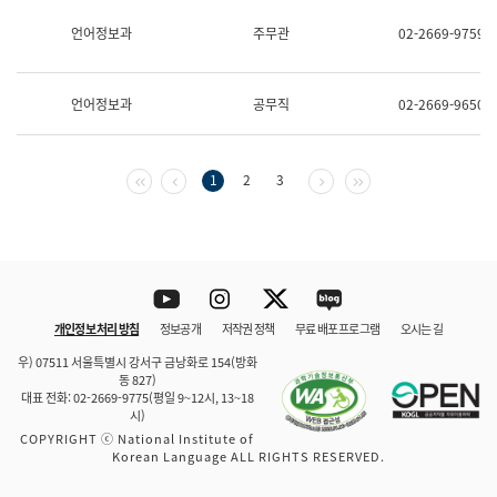
보
과
언어정보과
주무관
02-2669-9759
한
국
어
언어정보과
공무직
02-2669-9650
진
흥
과
수
첫 페이지
이전 페이지
다음 페이지
마지막 페이지
1
2
3
어
점
자
진
흥
과
Youtube
Instagram
Twitter
blog
개인정보 처리 방침
정보공개
저작권 정책
무료 배포 프로그램
오시는 길
바로 가기
문체부와 소속기관
우) 07511 서울특별시 강서구 금낭화로 154(방화
동 827)
대표 전화: 02-2669-9775(평일 9~12시, 13~18
시)
COPYRIGHT ⓒ National Institute of
Korean Language ALL RIGHTS RESERVED.