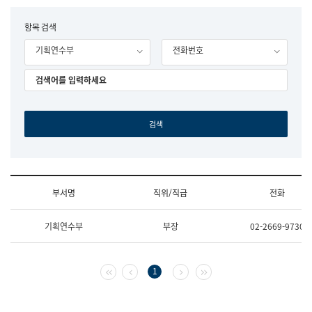
립
국
F
항목 검색
어
o
원
기획연수부
전화번호
r
조
m
직
도
국
어
원
원
장
기
획
연
수
부서명
직위/직급
전화
부
기
조
획
기획연수부
부장
02-2669-9730
직
운
및
영
업
과
무
공
첫 페이지
이전 페이지
다음 페이지
마지막 페이지
1
소
공
개
언
(부
어
서
과