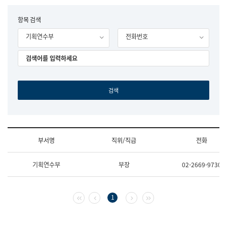
립
국
F
항목 검색
어
o
원
기획연수부
전화번호
r
조
m
직
도
국
어
원
원
장
기
획
연
수
부서명
직위/직급
전화
부
기
조
획
기획연수부
부장
02-2669-9730
직
운
및
영
업
과
무
공
첫 페이지
이전 페이지
다음 페이지
마지막 페이지
1
소
공
개
언
(부
어
서
과