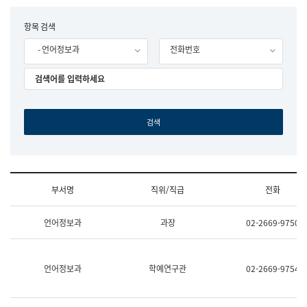
립
국
F
항목 검색
어
o
원
- 언어정보과
전화번호
r
조
m
직
도
국
어
원
원
장
기
획
연
수
부서명
직위/직급
전화
부
기
조
획
언어정보과
과장
02-2669-9750
직
운
및
영
업
과
무
공
언어정보과
학예연구관
02-2669-9754
소
공
개
언
(부
어
서
과