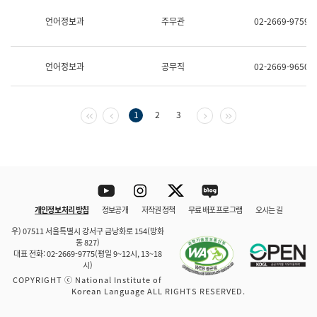
보
과
언어정보과
주무관
02-2669-9759
한
국
어
언어정보과
공무직
02-2669-9650
진
흥
과
수
첫 페이지
이전 페이지
다음 페이지
마지막 페이지
1
2
3
어
점
자
진
흥
과
Youtube
Instagram
Twitter
blog
개인정보 처리 방침
정보공개
저작권 정책
무료 배포 프로그램
오시는 길
바로 가기
문체부와 소속기관
우) 07511 서울특별시 강서구 금낭화로 154(방화
동 827)
대표 전화: 02-2669-9775(평일 9~12시, 13~18
시)
COPYRIGHT ⓒ National Institute of
Korean Language ALL RIGHTS RESERVED.