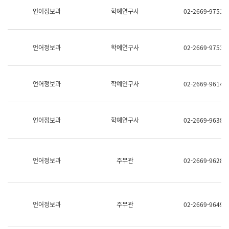
명,
교
언어정보과
학예연구사
02-2669-9751
직
육
위/
연
직
수
급,
과
언어정보과
학예연구사
02-2669-9753
전
어
화,
문
담
연
당
구
언어정보과
학예연구사
02-2669-9614
업
실
무)
어
문
연
언어정보과
학예연구사
02-2669-9638
구
과
어
문
연
언어정보과
주무관
02-2669-9628
구
과
(사
전
팀)
언어정보과
주무관
02-2669-9649
언
어
정