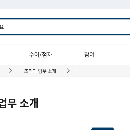
수어/점자
참여
조직과 업무 소개
바로가기
바로가기
업무 소개