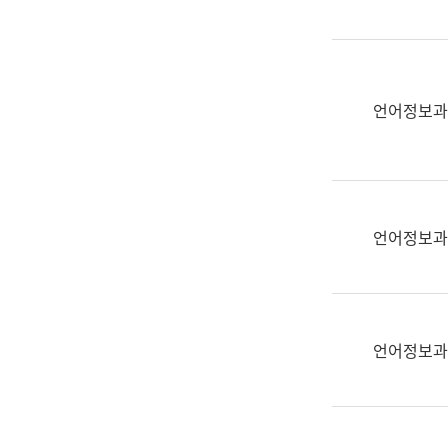
(부
획
서
운
명,
영
직
과
위/
언어정보과
공
직
공
급,
언
전
어
화,
과
담
교
언어정보과
당
육
업
연
무)
수
과
언어정보과
어
문
연
구