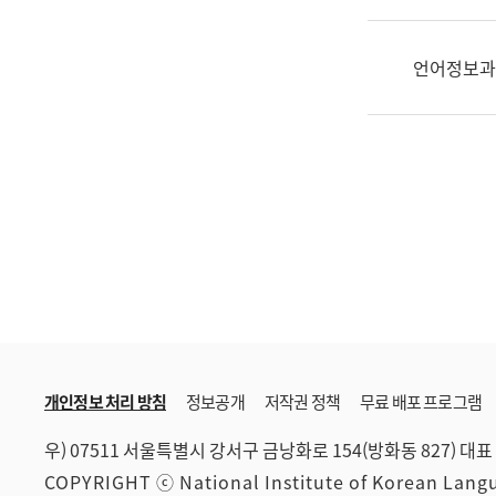
한
국
어
언어정보과
진
흥
과
수
어
점
자
진
흥
과
개인정보 처리 방침
정보공개
저작권 정책
무료 배포 프로그램
우) 07511 서울특별시 강서구 금낭화로 154(방화동 827)
대표 
COPYRIGHT ⓒ National Institute of Korean Lan