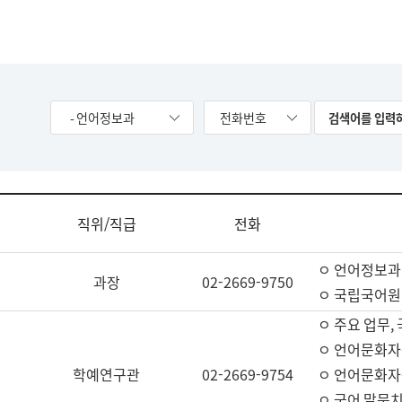
- 언어정보과
전화번호
직위/직급
전화
ㅇ 언어정보과
과장
02-2669-9750
ㅇ 국립국어원
ㅇ 주요 업무,
ㅇ 언어문화자
학예연구관
02-2669-9754
ㅇ 언어문화자
ㅇ 국어 말뭉치