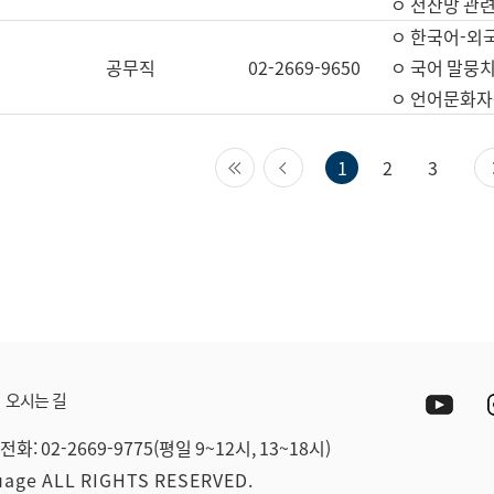
ㅇ 전산망 관련
ㅇ 한국어-외
공무직
02-2669-9650
ㅇ 국어 말뭉치
ㅇ 언어문화자원
첫 페이지
이전 페이지
1
2
3
Yout
오시는 길
전화: 02-2669-9775(평일 9~12시, 13~18시)
guage ALL RIGHTS RESERVED.