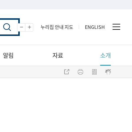
누리집 안내 지도
ENGLISH
전체 
축소
확대
알림
자료
소개
주소 복사
프린트
점자파일 내려받기
점자뷰어 보