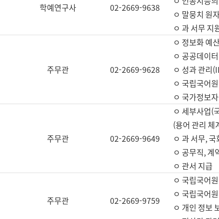
ㅇ 인공지능의
학예연구사
02-2669-9638
ㅇ 말뭉치 원자
ㅇ 과 서무 지
ㅇ 정보화 예산
ㅇ 공공데이터 
주무관
02-2669-9628
ㅇ 성과 관리(
ㅇ 국립국어원
ㅇ 국가정보자
ㅇ 세부사업(
(용어 관리 체
주무관
02-2669-9649
ㅇ 과 서무, 
ㅇ 공무직, 계
ㅇ 관서 지급
ㅇ 국립국어원
ㅇ 국립국어원
주무관
02-2669-9759
ㅇ 개인 정보 