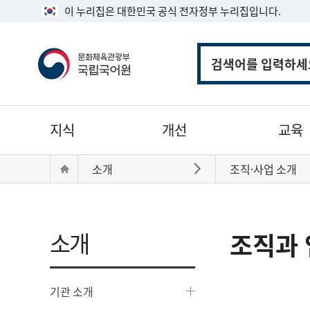
이 누리집은 대한민국 공식 전자정부 누리집입니다.
통
합
검
색
주
지식
개선
교육
메
뉴
현
Home
소개
조직·사업 소개
바로가기
재
위
치:
소개
조직과 
기관 소개