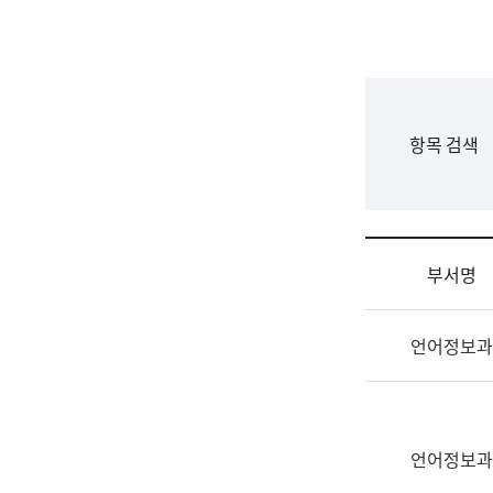
국
립
국
어
원
F
항목 검색
조
o
직
r
도
m
국
어
부서명
원
원
조
장
언어정보과
직
기
및
획
업
연
무
수
소
언어정보과
부
개
기