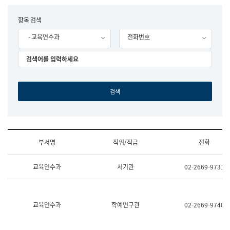
립
국
F
항목 검색
어
o
원
- 교육연수과
전화번호
r
조
m
직
도
국
어
원
원
장
기
획
연
수
부서명
직위/직급
전화
부
기
조
획
교육연수과
서기관
02-2669-9731
직
운
및
영
업
과
무
공
소
공
교육연수과
학예연구관
02-2669-9740
개
언
(부
어
서
과