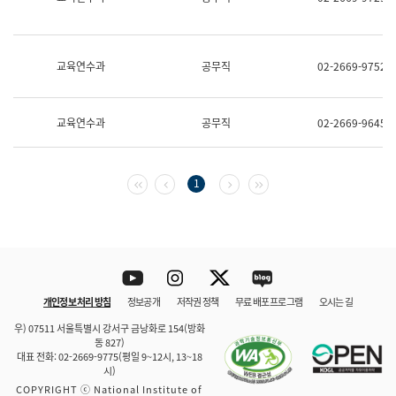
보
과
한
국
교육연수과
공무직
02-2669-9752
어
진
흥
과
교육연수과
공무직
02-2669-9645
수
어
점
자
첫 페이지
이전 페이지
다음 페이지
마지막 페이지
1
진
흥
과
Youtube
Instagram
Twitter
blog
개인정보 처리 방침
정보공개
저작권 정책
무료 배포 프로그램
오시는 길
바로 가기
문체부와 소속기관
우) 07511 서울특별시 강서구 금낭화로 154(방화
동 827)
대표 전화: 02-2669-9775(평일 9~12시, 13~18
시)
COPYRIGHT ⓒ National Institute of