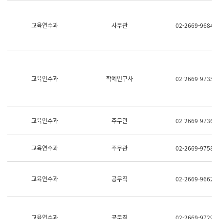
명,
교
직
육
위/
연
교육연수과
사무관
02-2669-9684
직
수
급,
과
전
어
화,
문
담
연
당
구
교육연수과
학예연구사
02-2669-9735
업
실
무)
어
문
연
구
교육연수과
주무관
02-2669-9736
과
어
문
교육연수과
주무관
02-2669-9758
연
구
과
(사
교육연수과
공무직
02-2669-9662
전
팀)
언
어
정
교육연수과
공무직
02-2669-9729