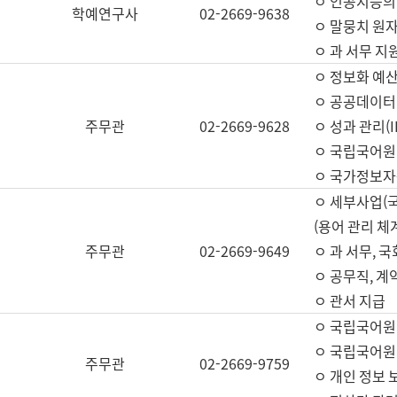
ㅇ 인공지능의
학예연구사
02-2669-9638
ㅇ 말뭉치 원자
ㅇ 과 서무 지
ㅇ 정보화 예산
ㅇ 공공데이터 
주무관
02-2669-9628
ㅇ 성과 관리(
ㅇ 국립국어원
ㅇ 국가정보자
ㅇ 세부사업(
(용어 관리 체
주무관
02-2669-9649
ㅇ 과 서무, 
ㅇ 공무직, 계
ㅇ 관서 지급
ㅇ 국립국어원
ㅇ 국립국어원
주무관
02-2669-9759
ㅇ 개인 정보 