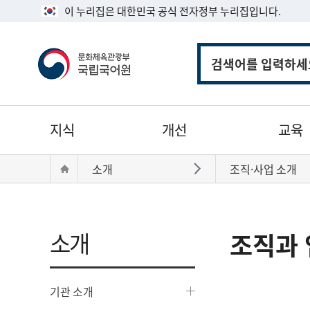
이 누리집은 대한민국 공식 전자정부 누리집입니다.
통
합
검
색
주
지식
개선
교육
메
뉴
현
Home
소개
조직·사업 소개
바로가기
재
위
치:
소개
조직과 
기관 소개