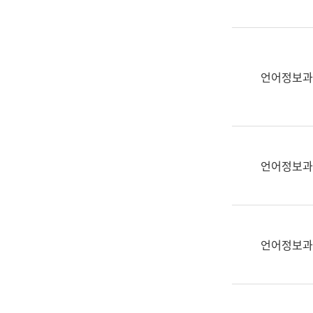
(부
획
서
운
명,
영
직
과
위/
언어정보과
공
직
공
급,
언
전
어
화,
과
담
교
언어정보과
당
육
업
연
무)
수
과
언어정보과
어
문
연
구