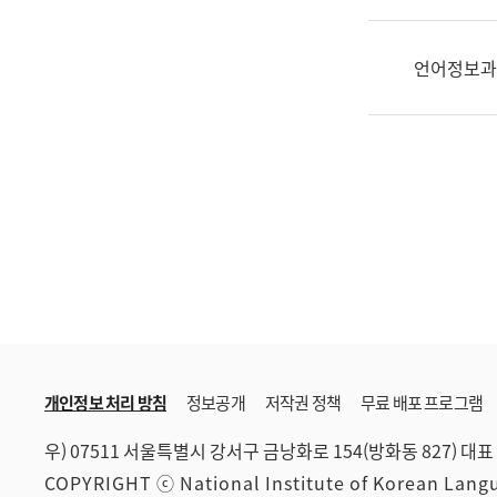
한
국
어
언어정보과
진
흥
과
수
어
점
자
진
흥
과
개인정보 처리 방침
정보공개
저작권 정책
무료 배포 프로그램
우) 07511 서울특별시 강서구 금낭화로 154(방화동 827)
대표 
COPYRIGHT ⓒ National Institute of Korean Lan