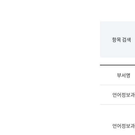
국
립
국
어
원
F
항목 검색
조
o
직
r
도
m
국
어
부서명
원
원
조
장
언어정보과
직
기
및
획
업
연
무
수
소
언어정보과
부
개
기