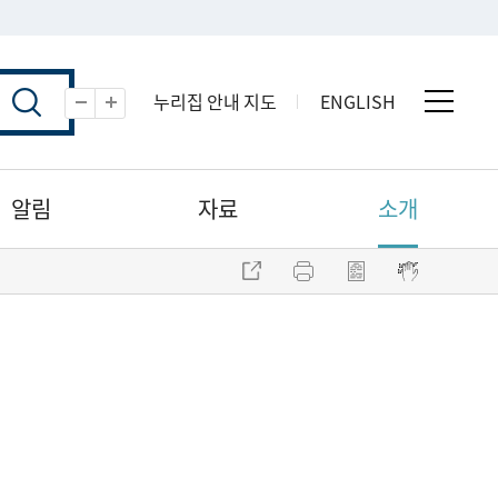
누리집 안내 지도
ENGLISH
전체 
축소
확대
알림
자료
소개
주소 복사
프린트
점자파일 내려받기
점자뷰어 보