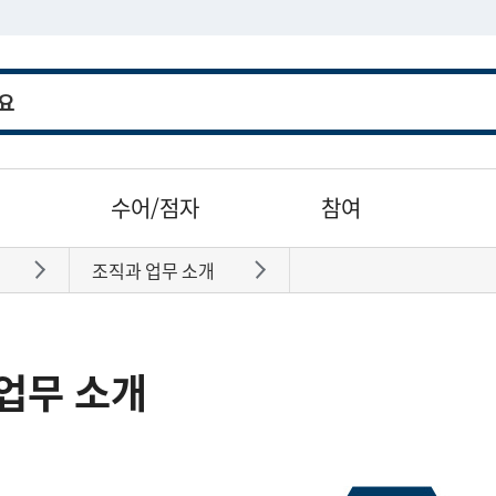
수어/점자
참여
조직과 업무 소개
바로가기
바로가기
업무 소개