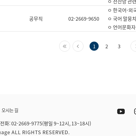
ㅇ 전산망 관련
ㅇ 한국어-외
공무직
02-2669-9650
ㅇ 국어 말뭉치
ㅇ 언어문화자원
첫 페이지
이전 페이지
1
2
3
Yout
오시는 길
전화: 02-2669-9775(평일 9~12시, 13~18시)
guage ALL RIGHTS RESERVED.