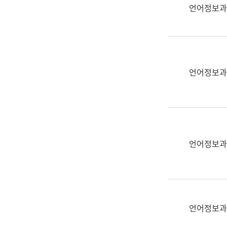
실
언어정보과
어
문
연
구
과
언어정보과
어
문
연
구
과
(사
언어정보과
전
팀)
언
어
정
언어정보과
보
과