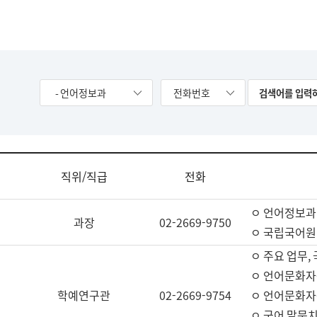
- 언어정보과
전화번호
직위/직급
전화
ㅇ 언어정보과
과장
02-2669-9750
ㅇ 국립국어원
ㅇ 주요 업무,
ㅇ 언어문화자
학예연구관
02-2669-9754
ㅇ 언어문화자
ㅇ 국어 말뭉치