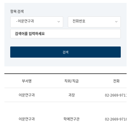
립
국
F
항목 검색
어
o
원
- 어문연구과
전화번호
r
조
m
직
도
국
어
원
원
장
기
획
연
수
부서명
직위/직급
전화
부
기
조
획
어문연구과
과장
02-2669-9711
직
운
및
영
업
과
무
공
소
공
어문연구과
학예연구관
02-2669-9718
개
언
(부
어
서
과