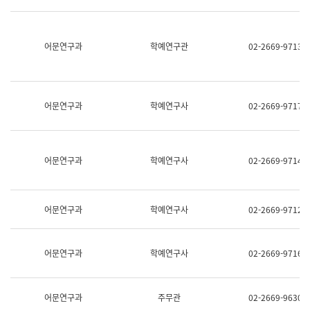
명,
교
직
육
위/
연
직
어문연구과
학예연구관
02-2669-9713
수
급,
과
전
어
화,
문
담
연
당
구
어문연구과
학예연구사
02-2669-9717
업
실
무)
어
문
연
어문연구과
학예연구사
02-2669-9714
구
과
어
문
어문연구과
학예연구사
02-2669-9712
연
구
과
(사
어문연구과
학예연구사
02-2669-9716
전
팀)
언
어
어문연구과
주무관
02-2669-9630
정