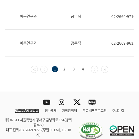
보
과
한
어문연구과
공무직
02-2669-9719
국
어
진
흥
과
어문연구과
공무직
02-2669-9635
수
어
점
자
진
첫 페이지
이전 페이지
다음 페이지
마지막 페이지
1
2
3
4
흥
과
Youtube
Instagram
Twitter
blog
개인정보 처리 방침
정보공개
저작권 정책
무료 배포 프로그램
오시는 길
바로 가기
문체부와 소속기관
우) 07511 서울특별시 강서구 금낭화로 154(방화
동 827)
대표 전화: 02-2669-9775(평일 9~12시, 13~18
시)