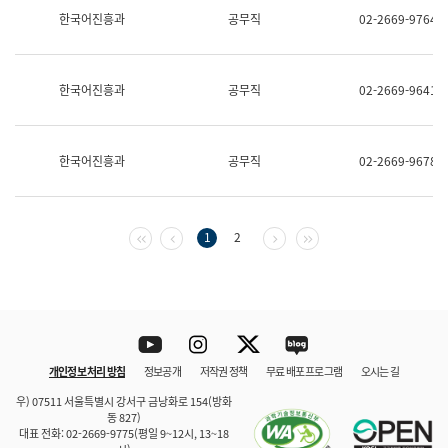
보
한국어진흥과
공무직
02-2669-9764
과
한
국
어
한국어진흥과
공무직
02-2669-9641
진
흥
과
수
한국어진흥과
공무직
02-2669-9678
어
점
자
진
흥
첫 페이지
이전 페이지
다음 페이지
마지막 페이지
1
2
과
Youtube
Instagram
Twitter
blog
개인정보 처리 방침
정보공개
저작권 정책
무료 배포 프로그램
오시는 길
바로 가기
문체부와 소속기관
우) 07511 서울특별시 강서구 금낭화로 154(방화
동 827)
대표 전화: 02-2669-9775(평일 9~12시, 13~18