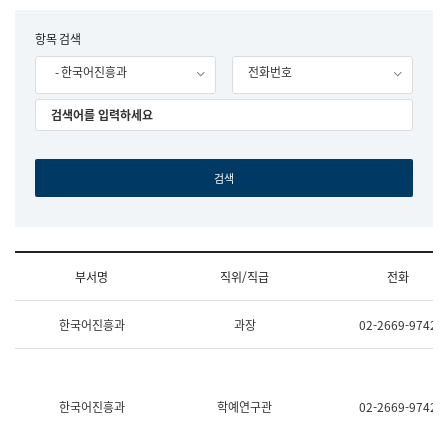
립
국
F
항목 검색
어
o
원
- 한국어진흥과
전화번호
r
조
m
직
도
국
어
원
원
장
기
획
연
수
부서명
직위/직급
전화
부
기
조
획
한국어진흥과
과장
02-2669-9742
직
운
및
영
업
과
무
공
소
공
한국어진흥과
학예연구관
02-2669-9742
개
언
(부
어
서
과