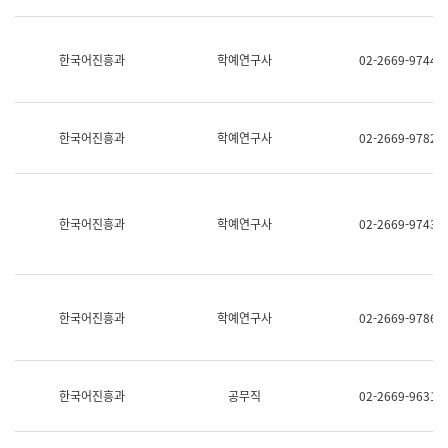
명,
교
직
육
위/
연
한국어진흥과
학예연구사
02-2669-9744
직
수
급,
과
전
어
화,
문
담
연
한국어진흥과
학예연구사
02-2669-9782
당
구
업
실
무)
어
문
연
한국어진흥과
학예연구사
02-2669-9743
구
과
어
문
연
한국어진흥과
학예연구사
02-2669-9786
구
과
(사
전
팀)
한국어진흥과
공무직
02-2669-9631
언
어
정