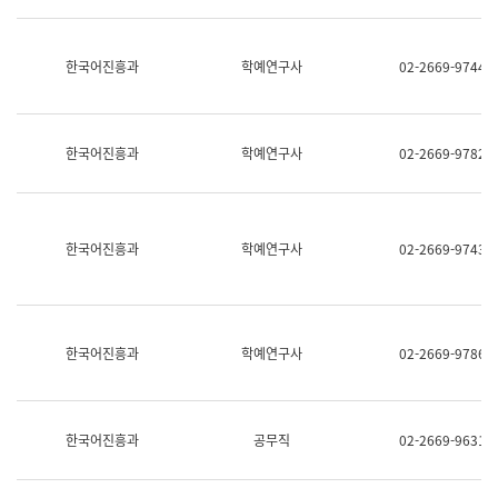
명,
교
직
육
위/
연
한국어진흥과
학예연구사
02-2669-9744
직
수
급,
과
전
어
화,
문
담
연
한국어진흥과
학예연구사
02-2669-9782
당
구
업
실
무)
어
문
연
한국어진흥과
학예연구사
02-2669-9743
구
과
어
문
연
한국어진흥과
학예연구사
02-2669-9786
구
과
(사
전
팀)
한국어진흥과
공무직
02-2669-9631
언
어
정