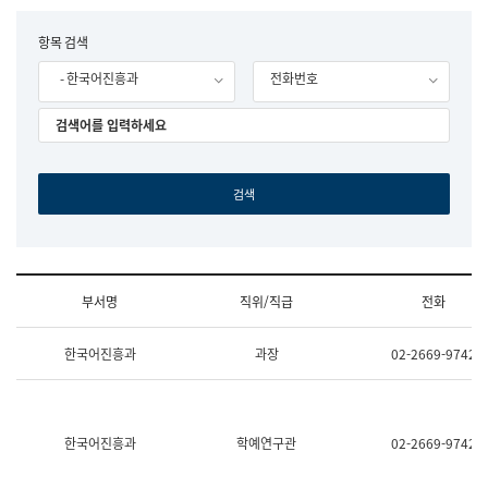
립
국
F
항목 검색
어
o
원
- 한국어진흥과
전화번호
r
조
m
직
도
국
어
원
원
장
기
획
연
수
부서명
직위/직급
전화
부
기
조
획
한국어진흥과
과장
02-2669-9742
직
운
및
영
업
과
무
공
소
공
한국어진흥과
학예연구관
02-2669-9742
개
언
(부
어
서
과