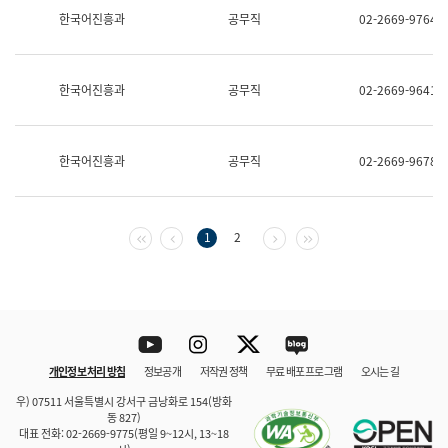
보
한국어진흥과
공무직
02-2669-9764
과
한
국
어
한국어진흥과
공무직
02-2669-9641
진
흥
과
수
한국어진흥과
공무직
02-2669-9678
어
점
자
진
흥
첫 페이지
이전 페이지
다음 페이지
마지막 페이지
1
2
과
Youtube
Instagram
Twitter
blog
개인정보 처리 방침
정보공개
저작권 정책
무료 배포 프로그램
오시는 길
바로 가기
문체부와 소속기관
우) 07511 서울특별시 강서구 금낭화로 154(방화
동 827)
대표 전화: 02-2669-9775(평일 9~12시, 13~18