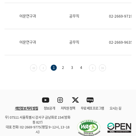
보
과
한
어문연구과
공무직
02-2669-9719
국
어
진
흥
과
어문연구과
공무직
02-2669-9635
수
어
점
자
진
첫 페이지
이전 페이지
다음 페이지
마지막 페이지
1
2
3
4
흥
과
Youtube
Instagram
Twitter
blog
개인정보 처리 방침
정보공개
저작권 정책
무료 배포 프로그램
오시는 길
바로 가기
문체부와 소속기관
우) 07511 서울특별시 강서구 금낭화로 154(방화
동 827)
대표 전화: 02-2669-9775(평일 9~12시, 13~18
시)