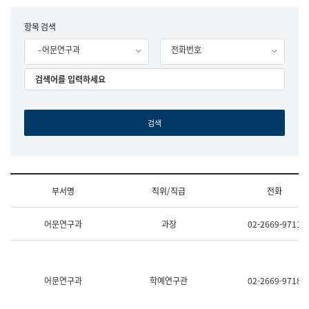
립
국
F
항목 검색
어
o
원
- 어문연구과
전화번호
r
조
m
직
도
국
어
원
원
장
기
획
연
수
부서명
직위/직급
전화
부
기
조
획
어문연구과
과장
02-2669-9711
직
운
및
영
업
과
무
공
소
공
어문연구과
학예연구관
02-2669-9718
개
언
(부
어
서
과