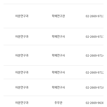
명,
교
직
육
위/
연
직
어문연구과
학예연구관
02-2669-9713
수
급,
과
전
어
화,
문
담
연
당
구
어문연구과
학예연구사
02-2669-9717
업
실
무)
어
문
연
어문연구과
학예연구사
02-2669-9714
구
과
어
문
어문연구과
학예연구사
02-2669-9712
연
구
과
(사
어문연구과
학예연구사
02-2669-9716
전
팀)
언
어
어문연구과
주무관
02-2669-9630
정