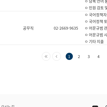
ㅇ 남북 언어 
ㅇ 민원 검토 
ㅇ 국어정책자
ㅇ 국어정책 
공무직
02-2669-9635
ㅇ 어문규범 
ㅇ 어문규범 
ㅇ 기타 지출
첫 페이지
이전 페이지
1
2
3
4
Yout
오시는 길