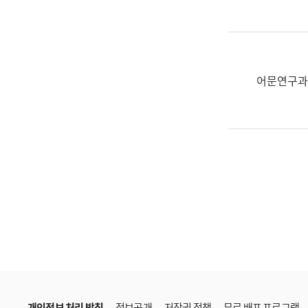
한
국
어
진
흥
어문연구과
과
수
어
점
자
진
흥
과
개인정보 처리 방침
정보공개
저작권 정책
무료 배포 프로그램