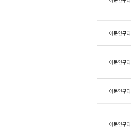
어문연구과
실
어
문
연
구
어문연구과
과
어
문
연
어문연구과
구
과
(사
전
어문연구과
팀)
언
어
정
보
어문연구과
과