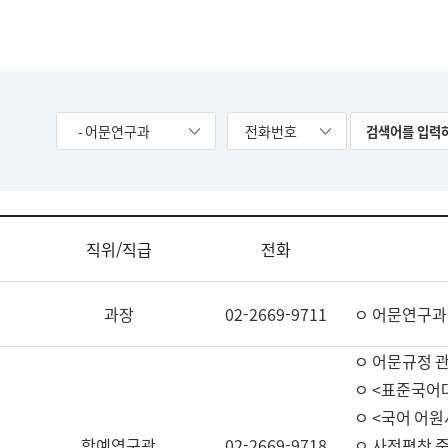
- 어문연구과
전화번호
직위/직급
전화
과장
02-2669-9711
ㅇ 어문연구과
ㅇ 어문규정 
ㅇ <표준국어
ㅇ <국어 어원
학예연구관
02-2669-9718
ㅇ 사전편찬 