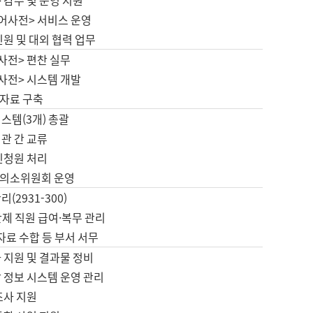
 감수 및 운영 지원
국어사전> 서비스 운영
민원 및 대외 협력 업무
사전> 편찬 실무
사전> 시스템 개발
자료 구축
스템(3개) 총괄
관 간 교류
민청원 처리
의소위원회 운영
(2931-300)
제 직원 급여·복무 관리
 자료 수합 등 부서 서무
 지원 및 결과물 정비
 정보 시스템 운영 관리
조사 지원