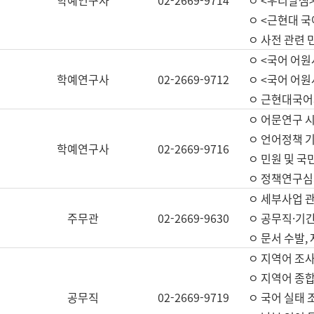
학예연구사
02-2669-9714
ㅇ <우리말샘>
ㅇ <근현대 
ㅇ 사전 관련 
ㅇ <국어 어원
학예연구사
02-2669-9712
ㅇ <국어 어원
ㅇ 근현대국어
ㅇ 어문연구 시
ㅇ 언어정책 기
학예연구사
02-2669-9716
ㅇ 민원 및 국
ㅇ 정책연구심
ㅇ 세부사업 관리
주무관
02-2669-9630
ㅇ 공무직·기간
ㅇ 문서 수발,
ㅇ 지역어 조사
ㅇ 지역어 종합
공무직
02-2669-9719
ㅇ 국어 실태 