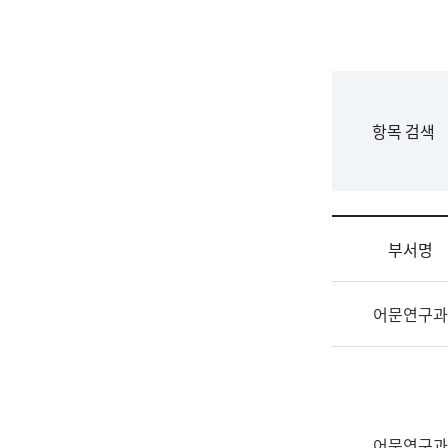
국
립
국
어
원
F
항목 검색
조
o
직
r
도
m
국
어
부서명
원
원
조
장
어문연구과
직
기
및
획
업
연
무
수
소
부
개
기
어문연구과