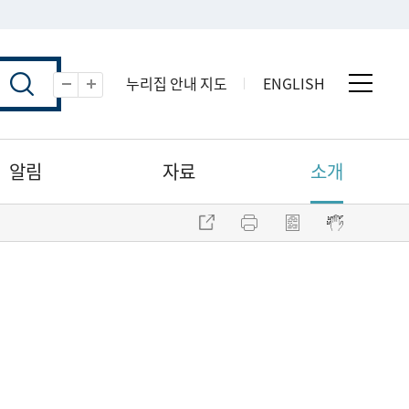
누리집 안내 지도
ENGLISH
전체 
축소
확대
알림
자료
소개
주소 복사
프린트
점자파일 내려받기
점자뷰어 보