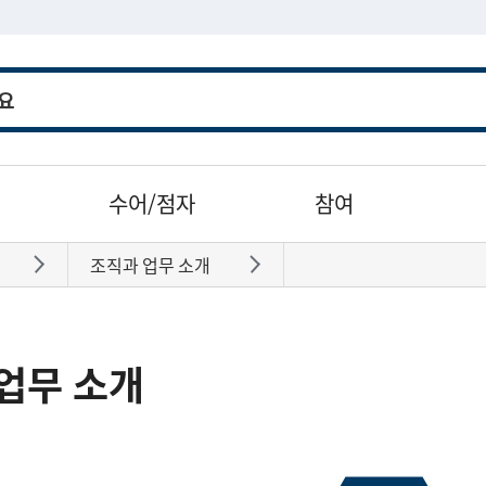
수어/점자
참여
조직과 업무 소개
바로가기
바로가기
업무 소개