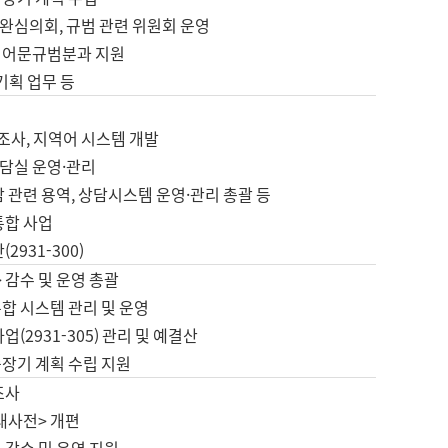
완심의회, 규범 관련 위원회 운영
 어문규범분과 지원
 기획 업무 등
업
 조사, 지역어 시스템 개발
담실 운영·관리
 관련 용역, 상담시스템 운영·관리 총괄 등
통합 사업
2931-300)
 감수 및 운영 총괄
합 시스템 관리 및 운영
업(2931-305) 관리 및 예결산
중장기 계획 수립 지원
조사
대사전> 개편