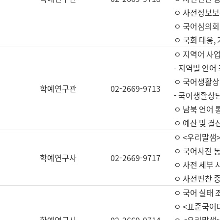
ㅇ 사전정보보
ㅇ 국어심의회
ㅇ 국회 대응,
ㅇ 지역어 사
- 지역별 언어
ㅇ 국어생활상
학예연구관
02-2669-9713
- 국어생활상담
ㅇ 남북 언어 
ㅇ 예산 및 결산(
ㅇ <우리말샘>
ㅇ 국어사전 통
학예연구사
02-2669-9717
ㅇ 사전 세부 사
ㅇ 사전편찬 
ㅇ 국어 실태 
ㅇ <표준국어