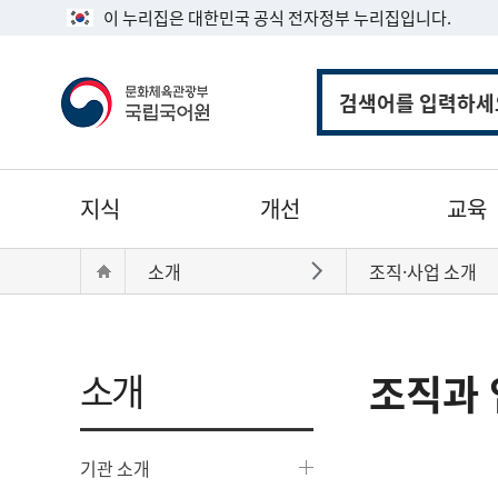
이 누리집은 대한민국 공식 전자정부 누리집입니다.
통
합
검
색
주
지식
개선
교육
메
뉴
현
Home
소개
조직·사업 소개
바로가기
재
위
치:
소개
조직과 
기관 소개