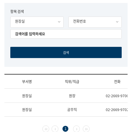
립
국
F
항목 검색
어
o
원
원장실
전화번호
r
조
m
직
도
국
어
원
원
장
기
획
연
수
부서명
직위/직급
전화
부
기
조
획
원장실
원장
02-2669-9700
직
운
및
영
업
과
원장실
공무직
02-2669-9702
무
공
소
공
개
언
(부
어
첫 페이지
이전 페이지
다음 페이지
마지막 페이지
1
서
과