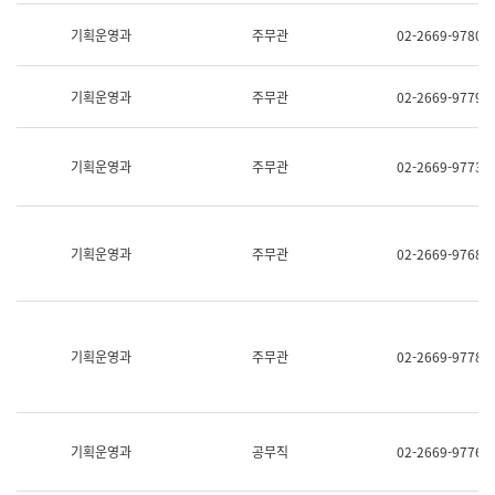
명,
교
직
기획운영과
주무관
02-2669-9780
육
위/
연
직
수
급,
과
기획운영과
주무관
02-2669-9779
전
어
화,
문
담
연
당
기획운영과
주무관
02-2669-9773
구
업
실
무)
어
문
연
기획운영과
주무관
02-2669-9768
구
과
어
문
연
구
기획운영과
주무관
02-2669-9778
과
(사
전
팀)
언
기획운영과
공무직
02-2669-9776
어
정