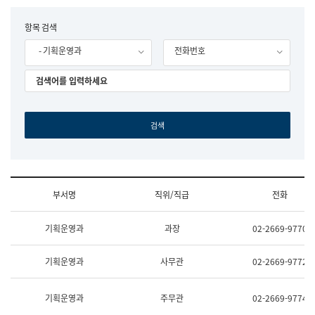
립
국
F
항목 검색
어
o
원
- 기획운영과
전화번호
r
조
m
직
도
국
어
원
원
장
기
획
연
수
부서명
직위/직급
전화
부
기
조
획
기획운영과
과장
02-2669-9770
직
운
및
영
업
과
기획운영과
사무관
02-2669-9772
무
공
소
공
개
언
기획운영과
주무관
02-2669-9774
(부
어
서
과