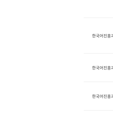
실
어
문
연
구
과
한국어진흥
어
문
연
구
과
한국어진흥
(사
전
팀)
언
어
한국어진흥
정
보
과