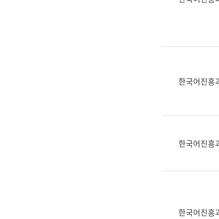
(부
획
서
운
명,
영
직
과
위/
공
직
공
급,
언
한국어진흥
전
어
화,
과
담
교
당
육
업
연
한국어진흥
무)
수
과
어
문
연
구
한국어진흥