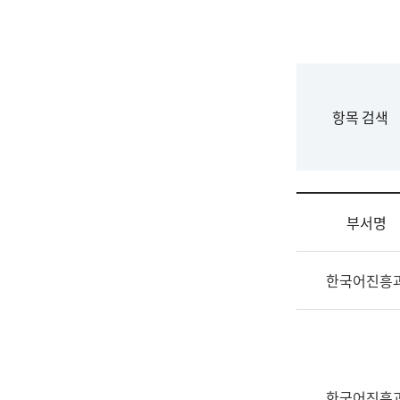
국
립
국
어
원
F
항목 검색
조
o
직
r
도
m
국
어
부서명
원
원
조
장
한국어진흥
직
기
및
획
업
연
무
수
소
부
개
기
한국어진흥