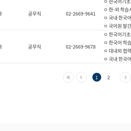
ㅇ 한국어기초
ㅇ 한-외 학습
과
공무직
02-2669-9641
ㅇ 국내 한국
ㅇ 국어원 발간
ㅇ 한국어기초
ㅇ 한국어 학
과
공무직
02-2669-9678
ㅇ 대내외 협력
ㅇ 국내 한국
첫 페이지
이전 페이지
1
2