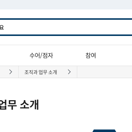
수어/점자
참여
조직과 업무 소개
바로가기
바로가기
업무 소개