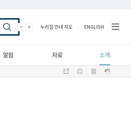
누리집 안내 지도
ENGLISH
전체 
축소
확대
알림
자료
소개
주소 복사
프린트
점자파일 내려받기
점자뷰어 보