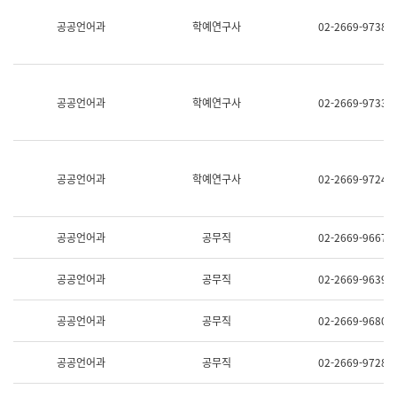
명,
교
공공언어과
학예연구사
02-2669-9738
직
육
위/
연
직
수
급,
과
전
어
공공언어과
학예연구사
02-2669-9733
화,
문
담
연
당
구
업
실
무)
어
공공언어과
학예연구사
02-2669-9724
문
연
구
과
공공언어과
공무직
02-2669-9667
어
문
연
공공언어과
공무직
02-2669-9639
구
과
(사
공공언어과
공무직
02-2669-9680
전
팀)
언
공공언어과
공무직
02-2669-9728
어
정