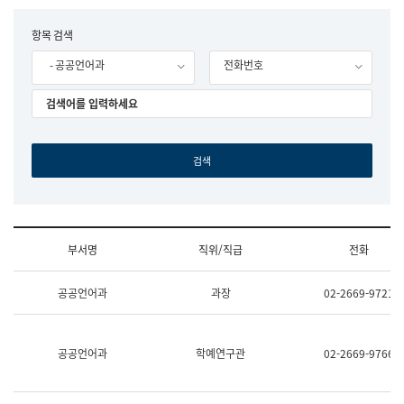
립
국
F
항목 검색
어
o
원
- 공공언어과
전화번호
r
조
m
직
도
국
어
원
원
장
기
획
연
수
부서명
직위/직급
전화
부
기
조
획
공공언어과
과장
02-2669-9721
직
운
및
영
업
과
무
공
공공언어과
학예연구관
02-2669-9766
소
공
개
언
(부
어
서
과