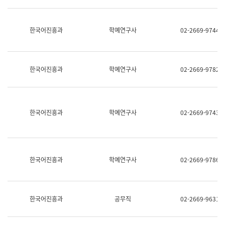
명,
교
직
육
위/
연
한국어진흥과
학예연구사
02-2669-9744
직
수
급,
과
전
어
화,
문
담
연
한국어진흥과
학예연구사
02-2669-9782
당
구
업
실
무)
어
문
연
한국어진흥과
학예연구사
02-2669-9743
구
과
어
문
연
한국어진흥과
학예연구사
02-2669-9786
구
과
(사
전
팀)
한국어진흥과
공무직
02-2669-9631
언
어
정