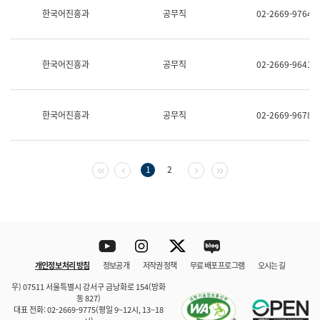
보
한국어진흥과
공무직
02-2669-9764
과
한
국
어
한국어진흥과
공무직
02-2669-9641
진
흥
과
수
한국어진흥과
공무직
02-2669-9678
어
점
자
진
흥
첫 페이지
이전 페이지
다음 페이지
마지막 페이지
1
2
과
Youtube
Instagram
Twitter
blog
개인정보 처리 방침
정보공개
저작권 정책
무료 배포 프로그램
오시는 길
바로 가기
문체부와 소속기관
우) 07511 서울특별시 강서구 금낭화로 154(방화
동 827)
대표 전화: 02-2669-9775(평일 9~12시, 13~18