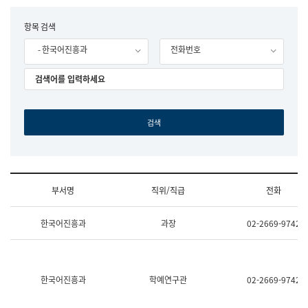
립
국
F
항목 검색
어
o
원
- 한국어진흥과
전화번호
r
조
m
직
도
국
어
원
원
장
기
획
연
수
부서명
직위/직급
전화
부
기
조
획
한국어진흥과
과장
02-2669-9742
직
운
및
영
업
과
무
공
소
공
한국어진흥과
학예연구관
02-2669-9742
개
언
(부
어
서
과