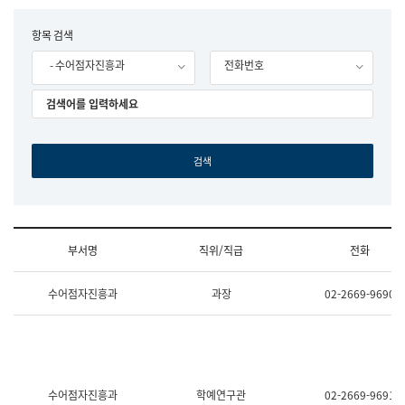
립
국
F
항목 검색
어
o
원
- 수어점자진흥과
전화번호
r
조
m
직
도
국
어
원
원
장
기
획
연
수
부서명
직위/직급
전화
부
기
조
획
수어점자진흥과
과장
02-2669-9690
직
운
및
영
업
과
무
공
소
공
개
언
(부
어
수어점자진흥과
학예연구관
02-2669-9691
서
과