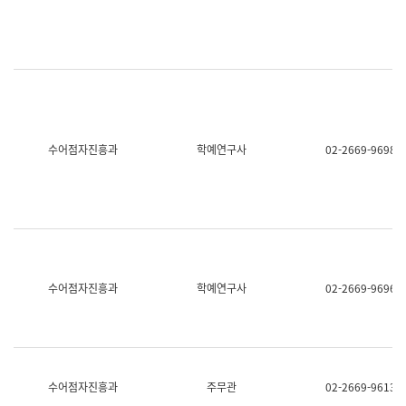
명,
교
직
육
위/
연
직
수
급,
과
전
어
화,
문
담
연
당
구
수어점자진흥과
학예연구사
02-2669-9698
업
실
무)
어
문
연
구
과
어
문
연
수어점자진흥과
학예연구사
02-2669-9696
구
과
(사
전
팀)
언
어
수어점자진흥과
주무관
02-2669-9613
정