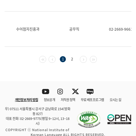
수어점자진흥과
공무직
02-2669-9661
첫 페이지
이전 페이지
다음 페이지
마지막 페이지
1
2
Youtube
Instagram
Twitter
blog
개인정보 처리 방침
정보공개
저작권 정책
무료 배포 프로그램
오시는 길
바로 가기
문체부와 소속기관
우) 07511 서울특별시 강서구 금낭화로 154(방화
동 827)
대표 전화: 02-2669-9775(평일 9~12시, 13~18
시)
COPYRIGHT ⓒ National Institute of
Korean Language ALL RIGHTS RESERVED.