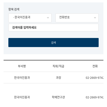
립
국
F
항목 검색
어
o
원
- 한국어진흥과
전화번호
r
조
m
직
도
국
어
원
원
장
기
획
연
수
부서명
직위/직급
전화
부
기
조
획
한국어진흥과
과장
02-2669-9742
직
운
및
영
업
과
무
공
소
공
한국어진흥과
학예연구관
02-2669-9742
개
언
(부
어
서
과