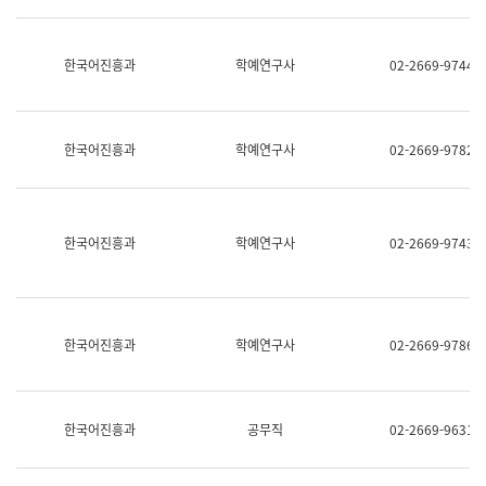
명,
교
직
육
위/
연
한국어진흥과
학예연구사
02-2669-9744
직
수
급,
과
전
어
화,
문
담
연
한국어진흥과
학예연구사
02-2669-9782
당
구
업
실
무)
어
문
연
한국어진흥과
학예연구사
02-2669-9743
구
과
어
문
연
한국어진흥과
학예연구사
02-2669-9786
구
과
(사
전
팀)
한국어진흥과
공무직
02-2669-9631
언
어
정