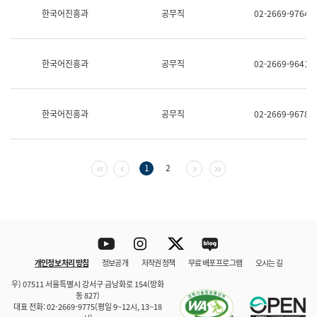
보
한국어진흥과
공무직
02-2669-9764
과
한
국
어
한국어진흥과
공무직
02-2669-9641
진
흥
과
수
한국어진흥과
공무직
02-2669-9678
어
점
자
진
흥
첫 페이지
이전 페이지
다음 페이지
마지막 페이지
1
2
과
Youtube
Instagram
Twitter
blog
개인정보 처리 방침
정보공개
저작권 정책
무료 배포 프로그램
오시는 길
바로 가기
문체부와 소속기관
우) 07511 서울특별시 강서구 금낭화로 154(방화
동 827)
대표 전화: 02-2669-9775(평일 9~12시, 13~18