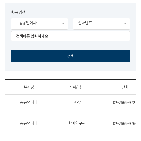
립
국
F
항목 검색
어
o
원
- 공공언어과
전화번호
r
조
m
직
도
국
어
원
원
장
기
획
연
수
부서명
직위/직급
전화
부
기
조
획
공공언어과
과장
02-2669-9721
직
운
및
영
업
과
무
공
공공언어과
학예연구관
02-2669-9766
소
공
개
언
(부
어
서
과