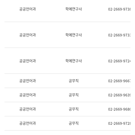
명,
교
공공언어과
학예연구사
02-2669-9738
직
육
위/
연
직
수
급,
과
전
어
공공언어과
학예연구사
02-2669-9733
화,
문
담
연
당
구
업
실
무)
어
공공언어과
학예연구사
02-2669-9724
문
연
구
과
공공언어과
공무직
02-2669-9667
어
문
연
공공언어과
공무직
02-2669-9639
구
과
(사
공공언어과
공무직
02-2669-9680
전
팀)
언
공공언어과
공무직
02-2669-9728
어
정