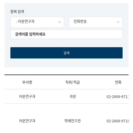
립
국
F
항목 검색
어
o
원
- 어문연구과
전화번호
r
조
m
직
도
국
어
원
원
장
기
획
연
수
부서명
직위/직급
전화
부
기
조
획
어문연구과
과장
02-2669-9711
직
운
및
영
업
과
무
공
소
공
어문연구과
학예연구관
02-2669-9718
개
언
(부
어
서
과