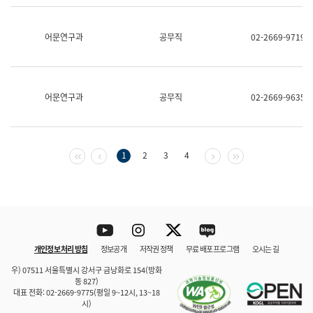
보
과
한
어문연구과
공무직
02-2669-9719
국
어
진
흥
과
어문연구과
공무직
02-2669-9635
수
어
점
자
진
첫 페이지
이전 페이지
다음 페이지
마지막 페이지
1
2
3
4
흥
과
Youtube
Instagram
Twitter
blog
개인정보 처리 방침
정보공개
저작권 정책
무료 배포 프로그램
오시는 길
바로 가기
문체부와 소속기관
우) 07511 서울특별시 강서구 금낭화로 154(방화
동 827)
대표 전화: 02-2669-9775(평일 9~12시, 13~18
시)