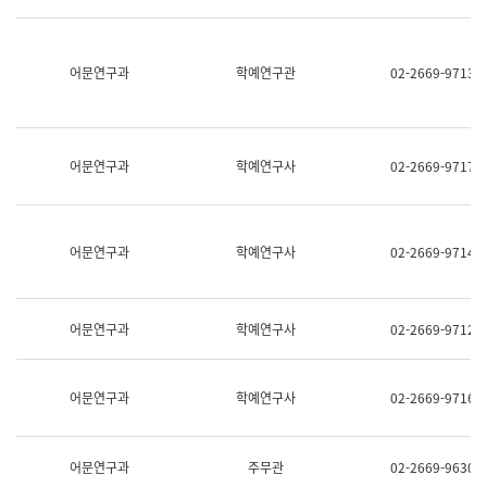
명,
교
직
육
위/
연
직
어문연구과
학예연구관
02-2669-9713
수
급,
과
전
어
화,
문
담
연
당
구
어문연구과
학예연구사
02-2669-9717
업
실
무)
어
문
연
어문연구과
학예연구사
02-2669-9714
구
과
어
문
어문연구과
학예연구사
02-2669-9712
연
구
과
(사
어문연구과
학예연구사
02-2669-9716
전
팀)
언
어
어문연구과
주무관
02-2669-9630
정