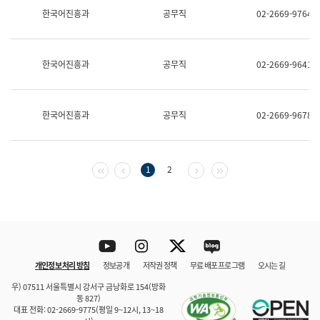
보
한국어진흥과
공무직
02-2669-9764
과
한
국
어
한국어진흥과
공무직
02-2669-9641
진
흥
과
수
한국어진흥과
공무직
02-2669-9678
어
점
자
진
흥
첫 페이지
이전 페이지
다음 페이지
마지막 페이지
1
2
과
Youtube
Instagram
Twitter
blog
개인정보 처리 방침
정보공개
저작권 정책
무료 배포 프로그램
오시는 길
바로 가기
문체부와 소속기관
우) 07511 서울특별시 강서구 금낭화로 154(방화
동 827)
대표 전화: 02-2669-9775(평일 9~12시, 13~18