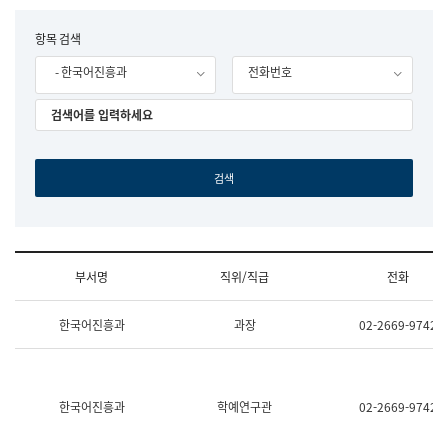
립
국
F
항목 검색
어
o
원
- 한국어진흥과
전화번호
r
조
m
직
도
국
어
원
원
장
기
획
연
수
부서명
직위/직급
전화
부
기
조
획
한국어진흥과
과장
02-2669-9742
직
운
및
영
업
과
무
공
소
공
한국어진흥과
학예연구관
02-2669-9742
개
언
(부
어
서
과