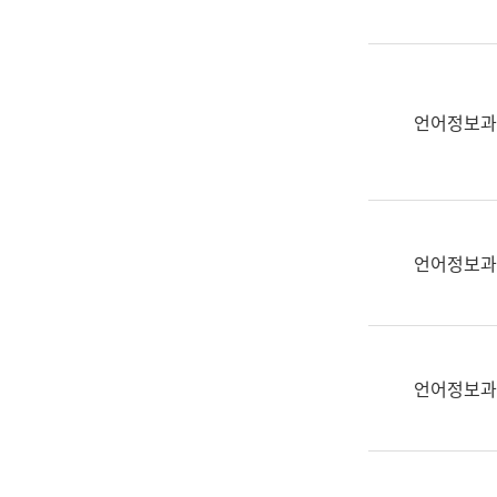
(부
획
서
운
명,
영
직
과
위/
언어정보과
공
직
공
급,
언
전
어
화,
과
담
교
언어정보과
당
육
업
연
무)
수
과
언어정보과
어
문
연
구