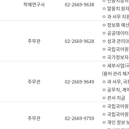
ㅇ 인공지능의
학예연구사
02-2669-9638
ㅇ 말뭉치 원자
ㅇ 과 서무 지
ㅇ 정보화 예산
ㅇ 공공데이터 
주무관
02-2669-9628
ㅇ 성과 관리(
ㅇ 국립국어원
ㅇ 국가정보자
ㅇ 세부사업(
(용어 관리 체
주무관
02-2669-9649
ㅇ 과 서무, 
ㅇ 공무직, 계
ㅇ 관서 지급
ㅇ 국립국어원
ㅇ 국립국어원
주무관
02-2669-9759
ㅇ 개인 정보 