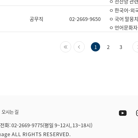
ㅇ 전산망 관련
ㅇ 한국어-외
공무직
02-2669-9650
ㅇ 국어 말뭉치
ㅇ 언어문화자원
첫 페이지
이전 페이지
1
2
3
Yout
오시는 길
전화: 02-2669-9775(평일 9~12시, 13~18시)
guage ALL RIGHTS RESERVED.