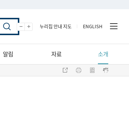
누리집 안내 지도
ENGLISH
전체 
축소
확대
알림
자료
소개
주소 복사
프린트
점자파일 내려받기
점자뷰어 보