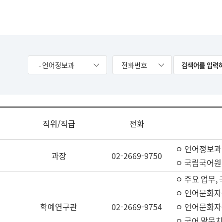
- 언어정보과
전화번호
직위/직급
전화
ㅇ 언어정보과
과장
02-2669-9750
ㅇ 국립국어원
ㅇ 주요 업무,
ㅇ 언어문화자
학예연구관
02-2669-9754
ㅇ 언어문화자
ㅇ 국어 말뭉치