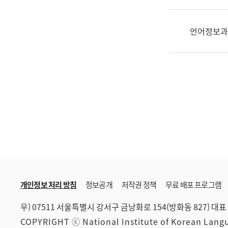
한
국
어
언어정보과
진
흥
과
수
어
점
자
진
흥
과
개인정보 처리 방침
정보공개
저작권 정책
무료 배포 프로그램
우) 07511 서울특별시 강서구 금낭화로 154(방화동 827)
대표 
COPYRIGHT ⓒ National Institute of Korean Lan