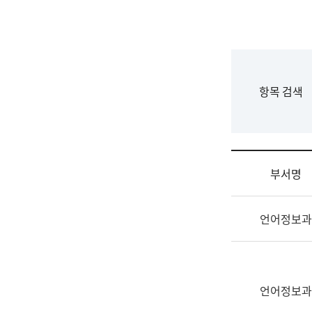
국
립
국
어
원
F
항목 검색
조
o
직
r
도
m
국
어
부서명
원
원
조
장
언어정보과
직
기
및
획
업
연
무
수
소
언어정보과
부
개
기