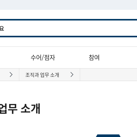
수어/점자
참여
조직과 업무 소개
바로가기
바로가기
업무 소개