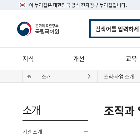
이 누리집은 대한민국 공식 전자정부 누리집입니다.
통
합
검
색
주
지식
개선
교육
메
뉴
현
Home
소개
조직·사업 소개
바로가기
재
위
치:
소개
조직과 
기관 소개