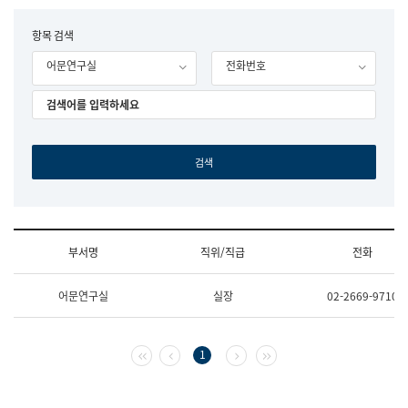
립
국
F
항목 검색
어
o
원
어문연구실
전화번호
r
조
m
직
도
국
어
원
원
장
기
획
연
수
부서명
직위/직급
전화
부
기
조
획
어문연구실
실장
02-2669-9710
직
운
및
영
업
과
무
공
첫 페이지
이전 페이지
다음 페이지
마지막 페이지
1
소
공
개
언
(부
어
서
과