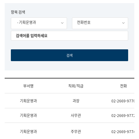
립
국
F
항목 검색
어
o
원
- 기획운영과
전화번호
r
조
m
직
도
국
어
원
원
장
기
획
연
수
부서명
직위/직급
전화
부
기
조
획
기획운영과
과장
02-2669-9770
직
운
및
영
업
과
기획운영과
사무관
02-2669-9772
무
공
소
공
개
언
기획운영과
주무관
02-2669-9774
(부
어
서
과