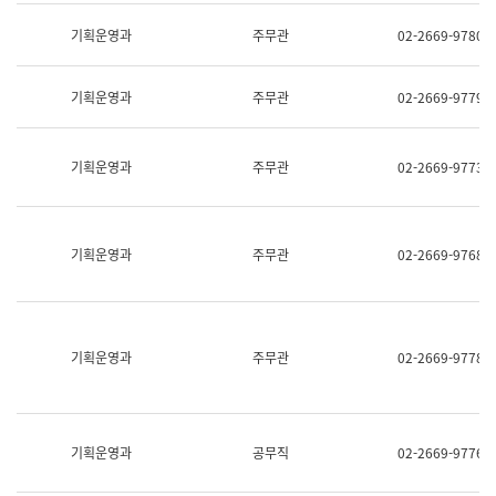
명,
교
직
기획운영과
주무관
02-2669-9780
육
위/
연
직
수
급,
과
기획운영과
주무관
02-2669-9779
전
어
화,
문
담
연
당
기획운영과
주무관
02-2669-9773
구
업
실
무)
어
문
연
기획운영과
주무관
02-2669-9768
구
과
어
문
연
구
기획운영과
주무관
02-2669-9778
과
(사
전
팀)
언
기획운영과
공무직
02-2669-9776
어
정