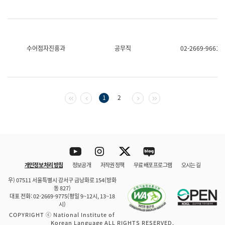
수어점자진흥과
공무직
02-2669-9661
첫 페이지
이전 페이지
다음 페이지
마지막 페이지
1
2
Youtube
Instagram
Twitter
blog
개인정보 처리 방침
정보공개
저작권 정책
무료 배포 프로그램
오시는 길
바로 가기
문체부와 소속기관
우) 07511 서울특별시 강서구 금낭화로 154(방화
동 827)
대표 전화: 02-2669-9775(평일 9~12시, 13~18
시)
COPYRIGHT ⓒ National Institute of
Korean Language ALL RIGHTS RESERVED.