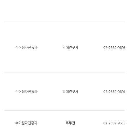
명,
교
직
육
위/
연
직
수
급,
과
전
어
화,
문
담
연
당
구
수어점자진흥과
학예연구사
02-2669-9698
업
실
무)
어
문
연
구
과
어
문
연
수어점자진흥과
학예연구사
02-2669-9696
구
과
(사
전
팀)
언
어
수어점자진흥과
주무관
02-2669-9613
정