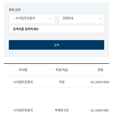
립
국
F
항목 검색
어
o
원
- 수어점자진흥과
전화번호
r
조
m
직
도
국
어
원
원
장
기
획
연
수
부서명
직위/직급
전화
부
기
조
획
수어점자진흥과
과장
02-2669-9690
직
운
및
영
업
과
무
공
소
공
개
언
(부
어
수어점자진흥과
학예연구관
02-2669-9691
서
과