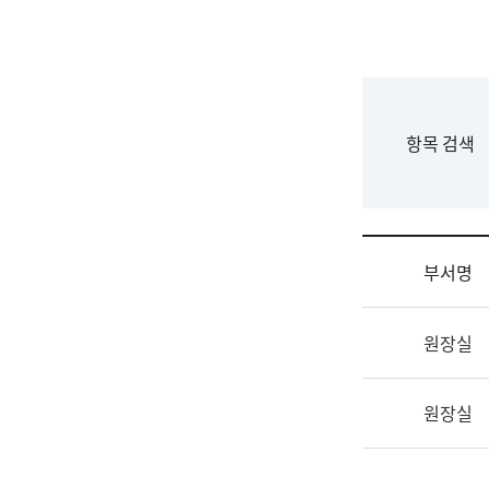
국
립
국
어
원
F
항목 검색
조
o
직
r
도
m
국
어
부서명
원
원
조
장
원장실
직
기
및
획
업
연
원장실
무
수
소
부
개
기