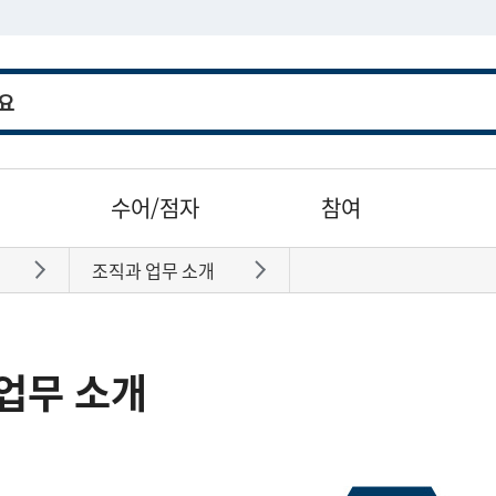
수어/점자
참여
조직과 업무 소개
바로가기
바로가기
업무 소개