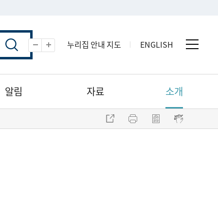
누리집 안내 지도
ENGLISH
전체 
축소
확대
알림
자료
소개
주소 복사
프린트
점자파일 내려받기
점자뷰어 보