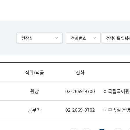
원장실
전화번호
직위/직급
전화
원장
02-2669-9700
ㅇ 국립국어원
공무직
02-2669-9702
ㅇ 부속실 운