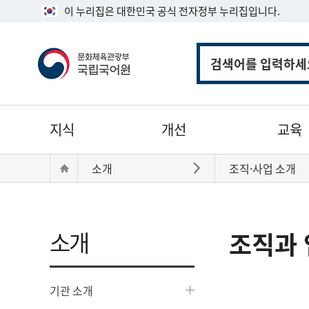
이 누리집은 대한민국 공식 전자정부 누리집입니다.
통
합
검
색
주
지식
개선
교육
메
뉴
현
Home
소개
조직·사업 소개
바로가기
재
위
치:
소개
조직과 
기관 소개