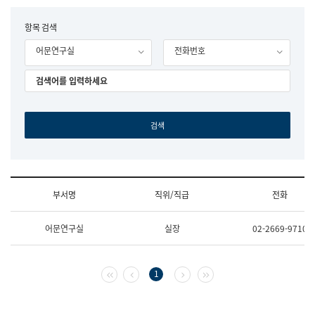
립
국
F
항목 검색
어
o
원
어문연구실
전화번호
r
조
m
직
도
국
어
원
원
장
기
획
연
수
부서명
직위/직급
전화
부
기
조
획
어문연구실
실장
02-2669-9710
직
운
및
영
업
과
무
공
첫 페이지
이전 페이지
다음 페이지
마지막 페이지
1
소
공
개
언
(부
어
서
과