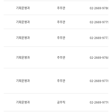
명,
교
직
기획운영과
주무관
02-2669-9780
육
위/
연
직
수
급,
과
기획운영과
주무관
02-2669-9779
전
어
화,
문
담
연
당
기획운영과
주무관
02-2669-9773
구
업
실
무)
어
문
연
기획운영과
주무관
02-2669-9768
구
과
어
문
연
구
기획운영과
주무관
02-2669-9778
과
(사
전
팀)
언
기획운영과
공무직
02-2669-9776
어
정