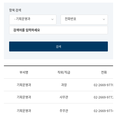
립
국
F
항목 검색
어
o
원
- 기획운영과
전화번호
r
조
m
직
도
국
어
원
원
장
기
획
연
수
부서명
직위/직급
전화
부
기
조
획
기획운영과
과장
02-2669-9770
직
운
및
영
업
과
기획운영과
사무관
02-2669-9772
무
공
소
공
개
언
기획운영과
주무관
02-2669-9774
(부
어
서
과