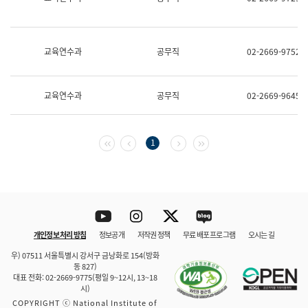
보
과
한
국
교육연수과
공무직
02-2669-9752
어
진
흥
과
교육연수과
공무직
02-2669-9645
수
어
점
자
첫 페이지
이전 페이지
다음 페이지
마지막 페이지
1
진
흥
과
Youtube
Instagram
Twitter
blog
개인정보 처리 방침
정보공개
저작권 정책
무료 배포 프로그램
오시는 길
바로 가기
문체부와 소속기관
우) 07511 서울특별시 강서구 금낭화로 154(방화
동 827)
대표 전화: 02-2669-9775(평일 9~12시, 13~18
시)
COPYRIGHT ⓒ National Institute of