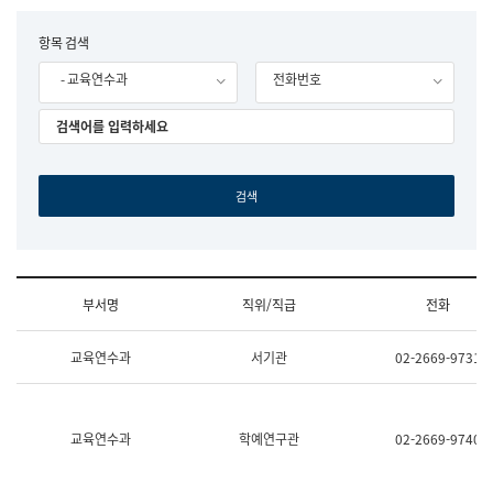
립
국
F
항목 검색
어
o
원
- 교육연수과
전화번호
r
조
m
직
도
국
어
원
원
장
기
획
연
수
부서명
직위/직급
전화
부
기
조
획
교육연수과
서기관
02-2669-9731
직
운
및
영
업
과
무
공
소
공
교육연수과
학예연구관
02-2669-9740
개
언
(부
어
서
과