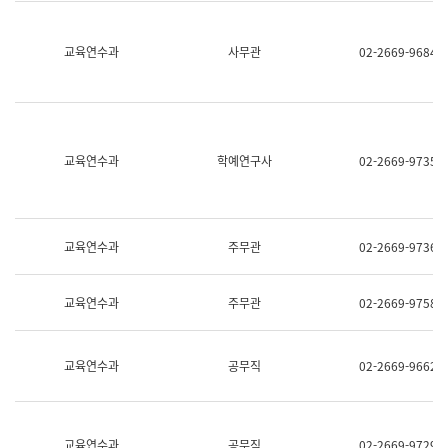
명,
교
직
육
위/
연
교육연수과
사무관
02-2669-9684
직
수
급,
과
전
어
화,
문
담
연
당
구
교육연수과
학예연구사
02-2669-9735
업
실
무)
어
문
연
구
교육연수과
주무관
02-2669-9736
과
어
문
교육연수과
주무관
02-2669-9758
연
구
과
(사
교육연수과
공무직
02-2669-9662
전
팀)
언
어
정
교육연수과
공무직
02-2669-9729