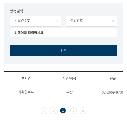
립
국
F
항목 검색
어
o
원
기획연수부
전화번호
r
조
m
직
도
국
어
원
원
장
기
획
연
수
부서명
직위/직급
전화
부
기
조
획
기획연수부
부장
02-2669-9730
직
운
및
영
업
과
무
공
첫 페이지
이전 페이지
다음 페이지
마지막 페이지
1
소
공
개
언
(부
어
서
과