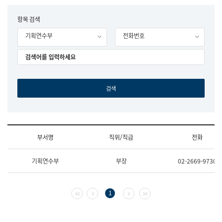
립
국
F
항목 검색
어
o
원
기획연수부
전화번호
r
조
m
직
도
국
어
원
원
장
기
획
연
수
부서명
직위/직급
전화
부
기
조
획
기획연수부
부장
02-2669-9730
직
운
및
영
업
과
무
공
첫 페이지
이전 페이지
다음 페이지
마지막 페이지
1
소
공
개
언
(부
어
서
과