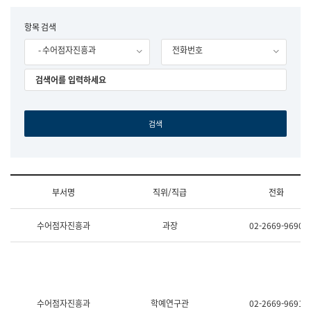
립
국
F
항목 검색
어
o
원
- 수어점자진흥과
전화번호
r
조
m
직
도
국
어
원
원
장
기
획
연
수
부서명
직위/직급
전화
부
기
조
획
수어점자진흥과
과장
02-2669-9690
직
운
및
영
업
과
무
공
소
공
개
언
(부
어
수어점자진흥과
학예연구관
02-2669-9691
서
과