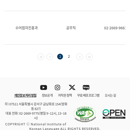
수어점자진흥과
공무직
02-2669-9661
첫 페이지
이전 페이지
다음 페이지
마지막 페이지
1
2
Youtube
Instagram
Twitter
blog
개인정보 처리 방침
정보공개
저작권 정책
무료 배포 프로그램
오시는 길
바로 가기
문체부와 소속기관
우) 07511 서울특별시 강서구 금낭화로 154(방화
동 827)
대표 전화: 02-2669-9775(평일 9~12시, 13~18
시)
COPYRIGHT ⓒ National Institute of
Korean Language ALL RIGHTS RESERVED.