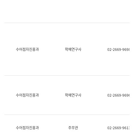
명,
교
직
육
위/
연
직
수
급,
과
전
어
화,
문
담
연
당
구
수어점자진흥과
학예연구사
02-2669-9698
업
실
무)
어
문
연
구
과
어
문
연
수어점자진흥과
학예연구사
02-2669-9696
구
과
(사
전
팀)
언
어
수어점자진흥과
주무관
02-2669-9613
정