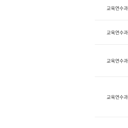
실
교육연수과
어
문
연
구
교육연수과
과
어
문
연
교육연수과
구
과
(사
전
팀)
교육연수과
언
어
정
보
과