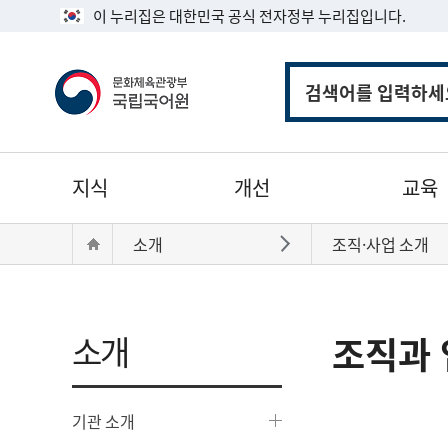
이 누리집은 대한민국 공식 전자정부 누리집입니다.
통
합
검
색
주
지식
개선
교육
메
뉴
현
Home
소개
조직·사업 소개
바로가기
재
위
치:
소개
조직과 
기관 소개