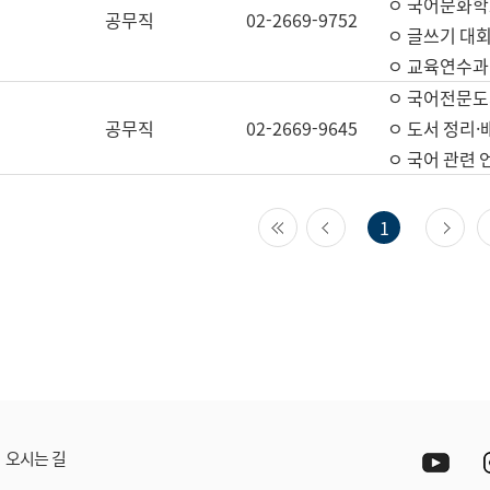
ㅇ 국어문화학
공무직
02-2669-9752
ㅇ 글쓰기 대회
ㅇ 교육연수과
ㅇ 국어전문도
공무직
02-2669-9645
ㅇ 도서 정리·
ㅇ 국어 관련
첫 페이지
이전 페이지
다
1
Yout
오시는 길