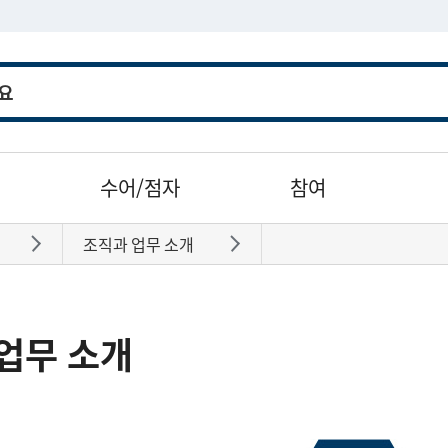
수어/점자
참여
조직과 업무 소개
바로가기
바로가기
업무 소개