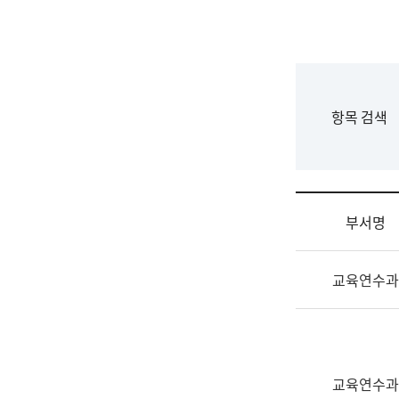
국
립
국
어
원
F
항목 검색
조
o
직
r
도
m
국
어
부서명
원
원
조
장
교육연수과
직
기
및
획
업
연
무
수
소
부
교육연수과
개
기