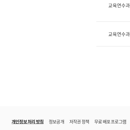
한
교육연수과
국
어
진
흥
교육연수과
과
수
어
점
자
진
흥
과
개인정보 처리 방침
정보공개
저작권 정책
무료 배포 프로그램