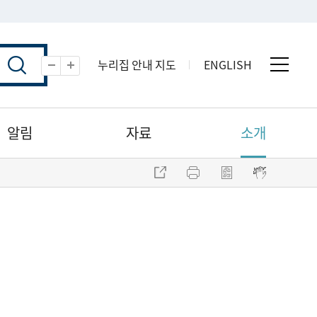
누리집 안내 지도
ENGLISH
전체 
축소
확대
알림
자료
소개
주소 복사
프린트
점자파일 내려받기
점자뷰어 보