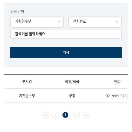
립
국
F
항목 검색
어
o
원
기획연수부
전화번호
r
조
m
직
도
국
어
원
원
장
기
획
연
수
부서명
직위/직급
전화
부
기
조
획
기획연수부
부장
02-2669-9730
직
운
및
영
업
과
무
공
첫 페이지
이전 페이지
다음 페이지
마지막 페이지
1
소
공
개
언
(부
어
서
과