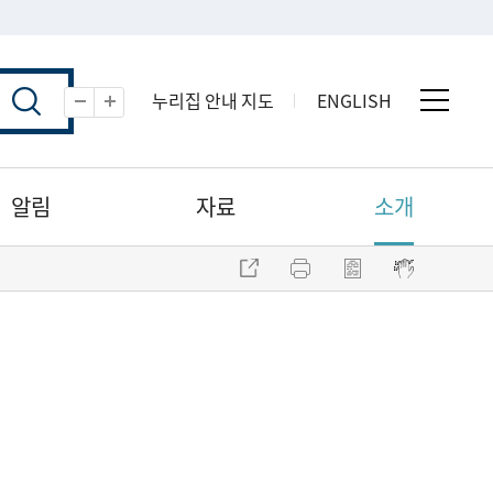
누리집 안내 지도
ENGLISH
전체 
축소
확대
알림
자료
소개
주소 복사
프린트
점자파일 내려받기
점자뷰어 보