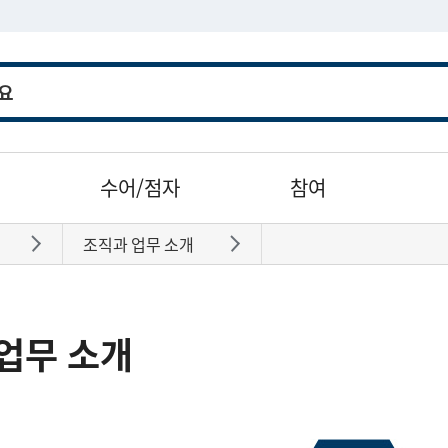
수어/점자
참여
조직과 업무 소개
바로가기
바로가기
업무 소개