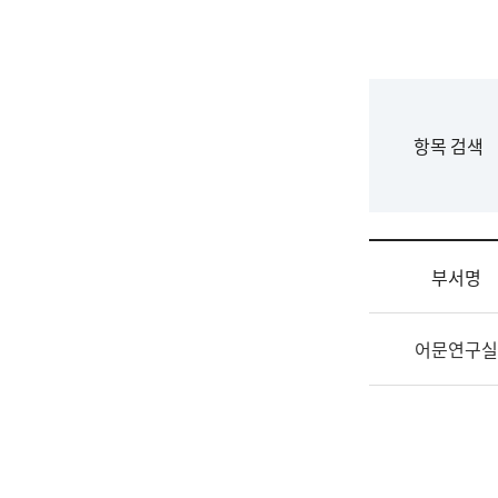
국
립
국
어
원
F
항목 검색
조
o
직
r
도
m
국
어
부서명
원
원
조
장
어문연구실
직
기
및
획
업
연
무
수
소
부
개
기