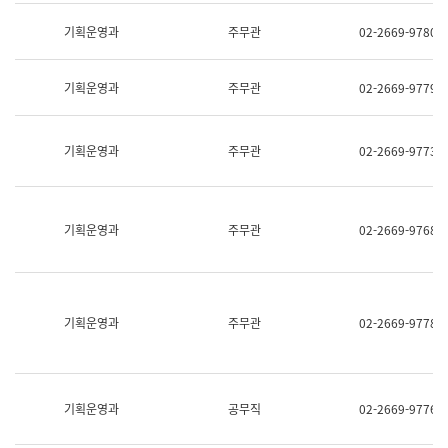
명,
교
직
기획운영과
주무관
02-2669-9780
육
위/
연
직
수
급,
과
기획운영과
주무관
02-2669-9779
전
어
화,
문
담
연
당
기획운영과
주무관
02-2669-9773
구
업
실
무)
어
문
연
기획운영과
주무관
02-2669-9768
구
과
어
문
연
구
기획운영과
주무관
02-2669-9778
과
(사
전
팀)
언
기획운영과
공무직
02-2669-9776
어
정