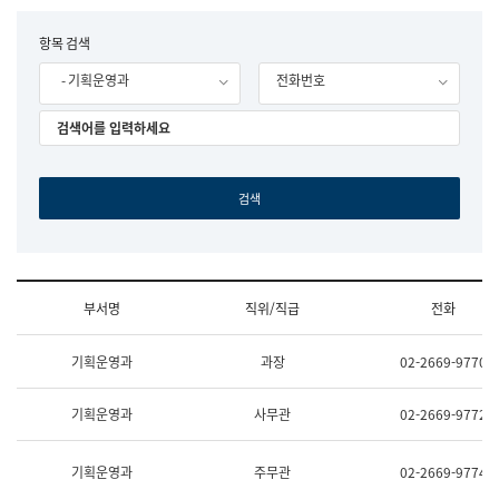
립
국
F
항목 검색
어
o
원
- 기획운영과
전화번호
r
조
m
직
도
국
어
원
원
장
기
획
연
수
부서명
직위/직급
전화
부
기
조
획
기획운영과
과장
02-2669-9770
직
운
및
영
업
과
기획운영과
사무관
02-2669-9772
무
공
소
공
개
언
기획운영과
주무관
02-2669-9774
(부
어
서
과