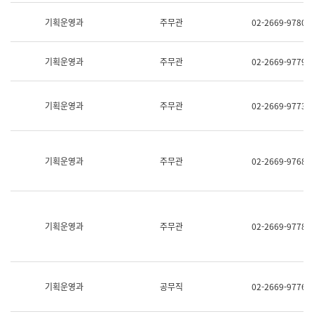
명,
교
직
기획운영과
주무관
02-2669-9780
육
위/
연
직
수
급,
과
기획운영과
주무관
02-2669-9779
전
어
화,
문
담
연
당
기획운영과
주무관
02-2669-9773
구
업
실
무)
어
문
연
기획운영과
주무관
02-2669-9768
구
과
어
문
연
구
기획운영과
주무관
02-2669-9778
과
(사
전
팀)
언
기획운영과
공무직
02-2669-9776
어
정