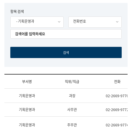
립
국
F
항목 검색
어
o
원
- 기획운영과
전화번호
r
조
m
직
도
국
어
원
원
장
기
획
연
수
부서명
직위/직급
전화
부
기
조
획
기획운영과
과장
02-2669-9770
직
운
및
영
업
과
기획운영과
사무관
02-2669-9772
무
공
소
공
개
언
기획운영과
주무관
02-2669-9774
(부
어
서
과