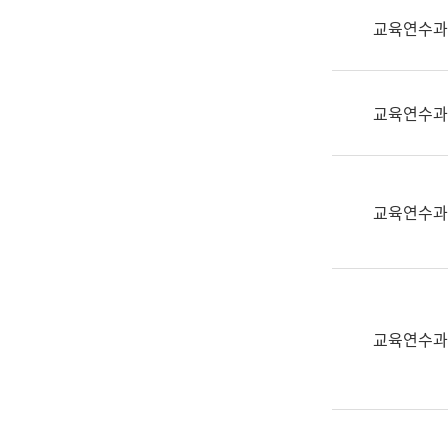
실
교육연수과
어
문
연
구
교육연수과
과
어
문
연
교육연수과
구
과
(사
전
팀)
교육연수과
언
어
정
보
과