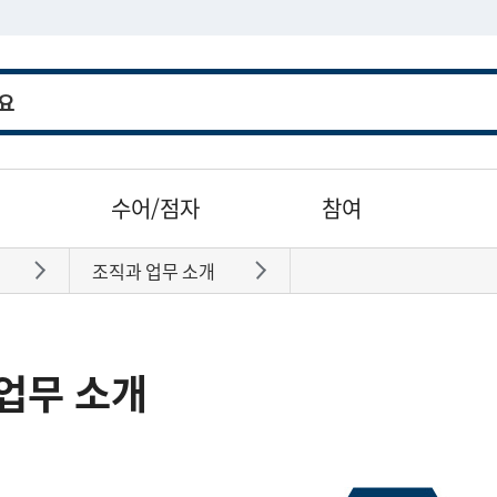
수어/점자
참여
조직과 업무 소개
바로가기
바로가기
업무 소개