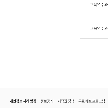
한
교육연수과
국
어
진
흥
교육연수과
과
수
어
점
자
진
흥
과
개인정보 처리 방침
정보공개
저작권 정책
무료 배포 프로그램