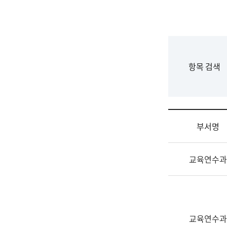
국
립
국
어
원
F
항목 검색
조
o
직
r
도
m
국
어
부서명
원
원
조
장
교육연수과
직
기
및
획
업
연
무
수
소
부
교육연수과
개
기