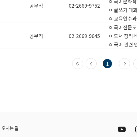
ㅇ 국어문화학
공무직
02-2669-9752
ㅇ 글쓰기 대회
ㅇ 교육연수과
ㅇ 국어전문도
공무직
02-2669-9645
ㅇ 도서 정리·
ㅇ 국어 관련
첫 페이지
이전 페이지
다
1
Yout
오시는 길