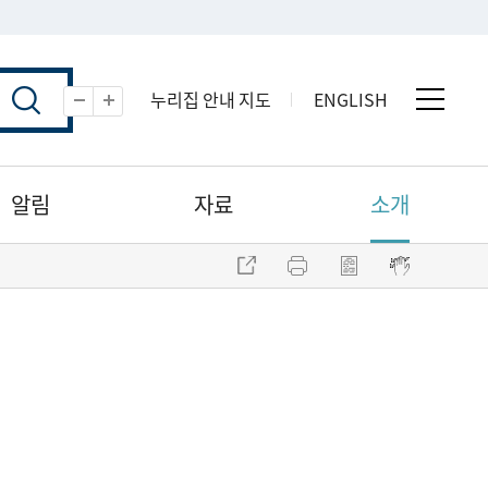
누리집 안내 지도
ENGLISH
전체 
축소
확대
알림
자료
소개
주소 복사
프린트
점자파일 내려받기
점자뷰어 보