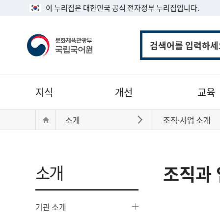
이 누리집은 대한민국 공식 전자정부 누리집입니다.
통
합
검
색
주
지식
개선
교육
메
뉴
현
Home
소개
조직·사업 소개
바로가기
재
위
치:
소개
조직과 
기관 소개