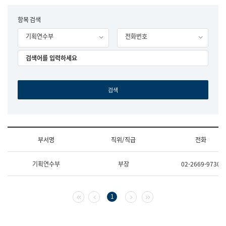
립
국
F
항목 검색
어
o
원
기획연수부
전화번호
r
조
m
직
도
국
어
원
원
장
기
획
연
수
부서명
직위/직급
전화
부
기
조
획
기획연수부
부장
02-2669-9730
직
운
및
영
업
과
무
공
첫 페이지
이전 페이지
다음 페이지
마지막 페이지
1
소
공
개
언
(부
어
서
과