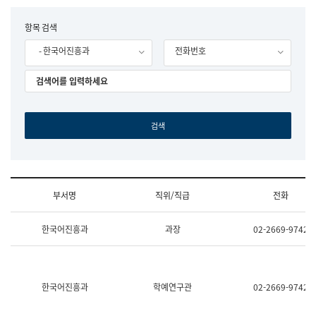
립
국
F
항목 검색
어
o
원
- 한국어진흥과
전화번호
r
조
m
직
도
국
어
원
원
장
기
획
연
수
부서명
직위/직급
전화
부
기
조
획
한국어진흥과
과장
02-2669-9742
직
운
및
영
업
과
무
공
소
공
한국어진흥과
학예연구관
02-2669-9742
개
언
(부
어
서
과