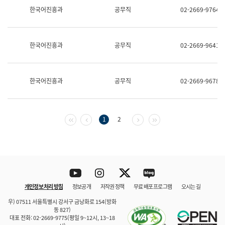
보
한국어진흥과
공무직
02-2669-9764
과
한
국
어
한국어진흥과
공무직
02-2669-9641
진
흥
과
수
한국어진흥과
공무직
02-2669-9678
어
점
자
진
흥
첫 페이지
이전 페이지
다음 페이지
마지막 페이지
1
2
과
Youtube
Instagram
Twitter
blog
개인정보 처리 방침
정보공개
저작권 정책
무료 배포 프로그램
오시는 길
바로 가기
문체부와 소속기관
우) 07511 서울특별시 강서구 금낭화로 154(방화
동 827)
대표 전화: 02-2669-9775(평일 9~12시, 13~18