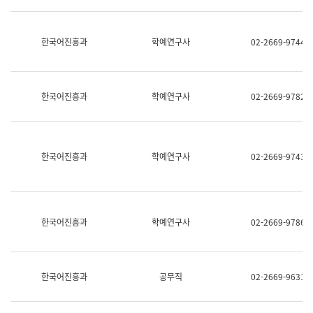
명,
교
직
육
위/
연
한국어진흥과
학예연구사
02-2669-9744
직
수
급,
과
전
어
화,
문
담
연
한국어진흥과
학예연구사
02-2669-9782
당
구
업
실
무)
어
문
연
한국어진흥과
학예연구사
02-2669-9743
구
과
어
문
연
한국어진흥과
학예연구사
02-2669-9786
구
과
(사
전
팀)
한국어진흥과
공무직
02-2669-9631
언
어
정