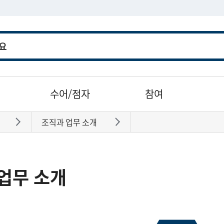
수어/점자
참여
조직과 업무 소개
바로가기
바로가기
업무 소개