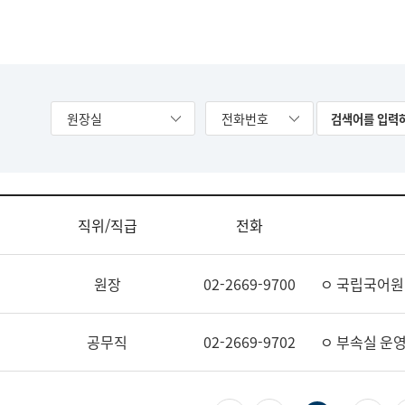
원장실
전화번호
직위/직급
전화
원장
02-2669-9700
ㅇ 국립국어원
공무직
02-2669-9702
ㅇ 부속실 운