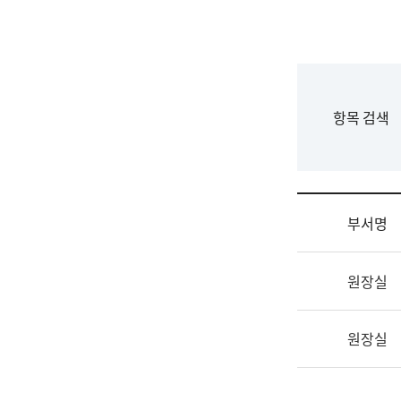
국
립
국
어
원
F
항목 검색
조
o
직
r
도
m
국
어
부서명
원
원
조
장
원장실
직
기
및
획
업
연
원장실
무
수
소
부
개
기