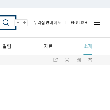
누리집 안내 지도
ENGLISH
전체 
축소
확대
알림
자료
소개
주소 복사
프린트
점자파일 내려받기
점자뷰어 보