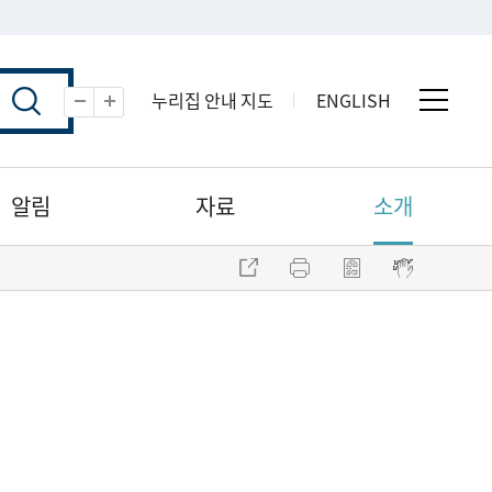
누리집 안내 지도
ENGLISH
전체 
축소
확대
알림
자료
소개
주소 복사
프린트
점자파일 내려받기
점자뷰어 보