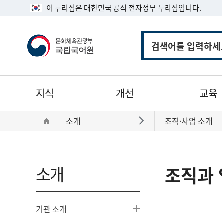
이 누리집은 대한민국 공식 전자정부 누리집입니다.
통
합
검
색
주
지식
개선
교육
메
뉴
현
Home
소개
조직·사업 소개
바로가기
재
위
치:
소개
조직과 
기관 소개