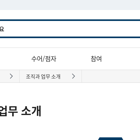
수어/점자
참여
조직과 업무 소개
바로가기
바로가기
업무 소개