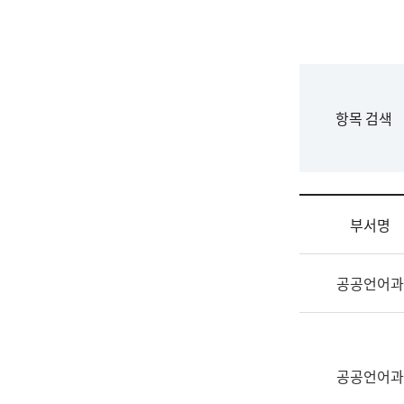
국
립
국
어
원
F
항목 검색
조
o
직
r
도
m
국
어
부서명
원
원
조
장
공공언어과
직
기
및
획
업
연
무
수
소
공공언어과
부
개
기