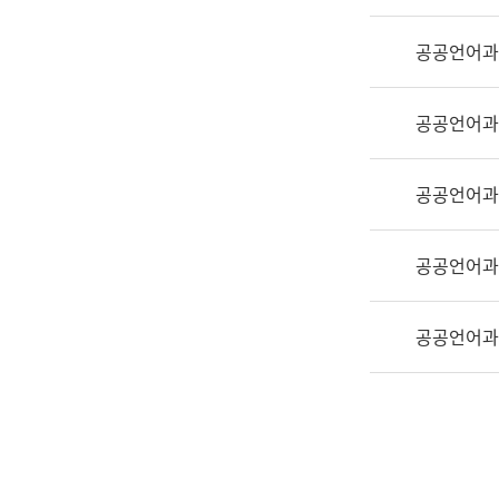
실
어
공공언어과
문
연
구
공공언어과
과
어
문
공공언어과
연
구
공공언어과
과
(사
전
공공언어과
팀)
언
어
정
보
과