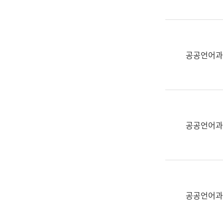
(부
획
서
운
명,
영
직
과
위/
공공언어과
공
직
공
급,
언
전
어
화,
과
담
교
공공언어과
당
육
업
연
무)
수
과
어
문
공공언어과
연
구