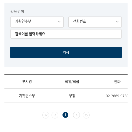
립
국
F
항목 검색
어
o
원
기획연수부
전화번호
r
조
m
직
도
국
어
원
원
장
기
획
연
수
부서명
직위/직급
전화
부
기
조
획
기획연수부
부장
02-2669-9730
직
운
및
영
업
과
무
공
첫 페이지
이전 페이지
다음 페이지
마지막 페이지
1
소
공
개
언
(부
어
서
과