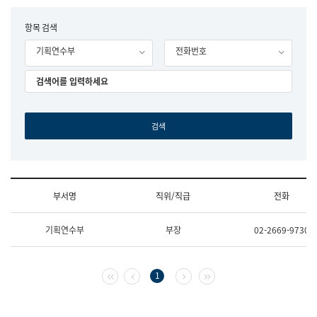
립
국
F
항목 검색
어
o
원
기획연수부
전화번호
r
조
m
직
도
국
어
원
원
장
기
획
연
수
부서명
직위/직급
전화
부
기
조
획
기획연수부
부장
02-2669-9730
직
운
및
영
업
과
무
공
첫 페이지
이전 페이지
다음 페이지
마지막 페이지
1
소
공
개
언
(부
어
서
과