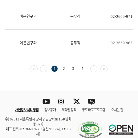
보
과
한
어문연구과
공무직
02-2669-9719
국
어
진
흥
과
어문연구과
공무직
02-2669-9635
수
어
점
자
진
첫 페이지
이전 페이지
다음 페이지
마지막 페이지
1
2
3
4
흥
과
Youtube
Instagram
Twitter
blog
개인정보 처리 방침
정보공개
저작권 정책
무료 배포 프로그램
오시는 길
바로 가기
문체부와 소속기관
우) 07511 서울특별시 강서구 금낭화로 154(방화
동 827)
대표 전화: 02-2669-9775(평일 9~12시, 13~18
시)