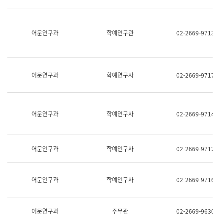
명,
교
직
육
위/
연
직
어문연구과
학예연구관
02-2669-9713
수
급,
과
전
어
화,
문
담
연
당
구
어문연구과
학예연구사
02-2669-9717
업
실
무)
어
문
연
어문연구과
학예연구사
02-2669-9714
구
과
어
문
어문연구과
학예연구사
02-2669-9712
연
구
과
(사
어문연구과
학예연구사
02-2669-9716
전
팀)
언
어
어문연구과
주무관
02-2669-9630
정