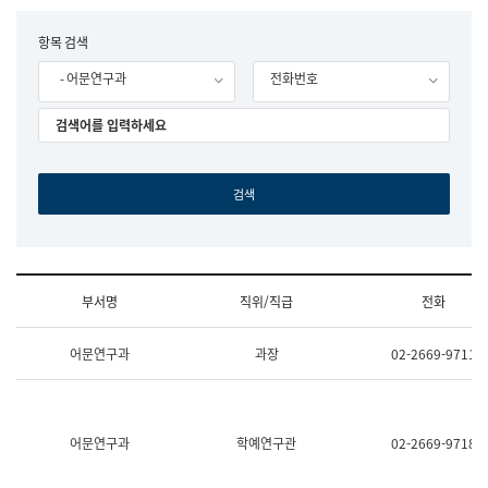
립
국
F
항목 검색
어
o
원
- 어문연구과
전화번호
r
조
m
직
도
국
어
원
원
장
기
획
연
수
부서명
직위/직급
전화
부
기
조
획
어문연구과
과장
02-2669-9711
직
운
및
영
업
과
무
공
소
공
어문연구과
학예연구관
02-2669-9718
개
언
(부
어
서
과